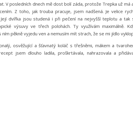
at. V posledních dnech mě dost bolí záda, protože Trepka už má a
cením. Z toho, jak trouba pracuje, jsem nadšená. Je velice rych
Její dvířka jsou studená i při pečení na nejvyšší teplotu a tak 
kopické výsuvy ve třech polohách. Ty využívám maximálně. Kd
s ním pěkně vyjedu ven a nemusím mít strach, že se mi jídlo vyklop
nalý, osvěžující a šťavnatý koláč s třešněmi, mákem a tvarohe
ecept jsem dlouho ladila, proškrtávala, nahrazovala a přidáva