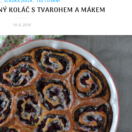
,
,
Y
SLADKÁ JÍDLA
TESTOVÁNÍ
NÝ KOLÁČ S TVAROHEM A MÁKEM
19. 6. 2018