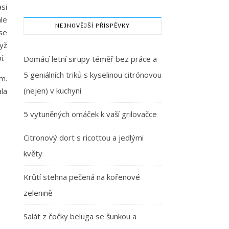
si
le
NEJNOVĚJŠÍ PŘÍSPĚVKY
se
yž
í.
Domácí letní sirupy téměř bez práce a
5 geniálních triků s kyselinou citrónovou
m.
(nejen) v kuchyni
la
5 vytuněných omáček k vaší grilovačce
Citronový dort s ricottou a jedlými
květy
Krůtí stehna pečená na kořenové
zelenině
Salát z čočky beluga se šunkou a