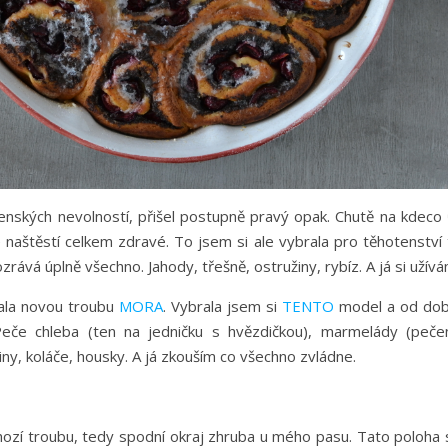
tenských nevolností, přišel postupně pravý opak. Chutě na kdeco 
 naštěstí celkem zdravé. To jsem si ale vybrala pro těhotenství 
rává úplně všechno. Jahody, třešně, ostružiny, rybíz. A já si užívá
vala novou troubu
MORA
. Vybrala jsem si
TENTO
model a od dob
eče chleba (ten na jedničku s hvězdičkou), marmelády (peče
ny, koláče, housky. A já zkouším co všechno zvládne.
chozí troubu, tedy spodní okraj zhruba u mého pasu. Tato poloha 