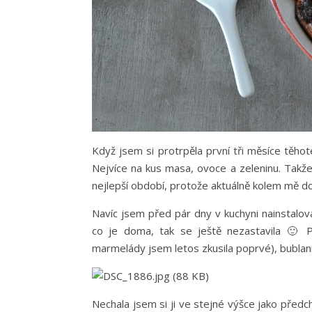
Když jsem si protrpěla první tři měsíce těho
Nejvíce na kus masa, ovoce a zeleninu. Takže
nejlepší období, protože aktuálně kolem mě doz
Navíc jsem před pár dny v kuchyni nainstalo
co je doma, tak se ještě nezastavila 🙂 P
marmelády jsem letos zkusila poprvé), bublani
Nechala jsem si ji ve stejné výšce jako před