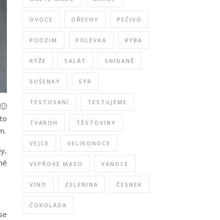
OVOCE
OŘECHY
PEČIVO
PODZIM
POLÉVKA
RYBA
RÝŽE
SALÁT
SNÍDANĚ
SUŠENKY
SÝR
TESTOVÁNÍ
TESTUJEME
🙂
to
TVAROH
TĚSTOVINY
m.
VEJCE
VELIKONOCE
y,
né
VEPŘOVÉ MASO
VÁNOCE
VÍNO
ZELENINA
ČESNEK
ČOKOLÁDA
se