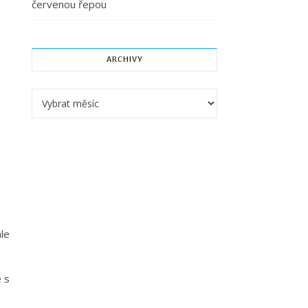
červenou řepou
ARCHIVY
Archivy
le
e s