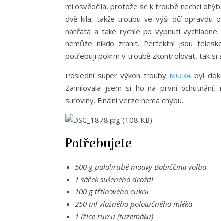
mi osvědčila, protože se k troubě nechci ohýb
dvě kila, takže troubu ve výši očí opravdu o
nahřátá a také rychle po vypnutí vychladne. 
nemůže nikdo zranit. Perfektní jsou teles
potřebuji pokrm v troubě zkontrolovat, tak si 
Poslední super výkon trouby
MORA
byl doko
Zamilovala jsem si ho na první ochutnání, r
suroviny. Finální verze nemá chybu.
Potřebujete
500 g polohrubé mouky Babiččina volba
1 sáček sušeného droždí
100 g třtinového cukru
250 ml vlažného polotučného mléka
1 lžíce rumu (tuzemáku)