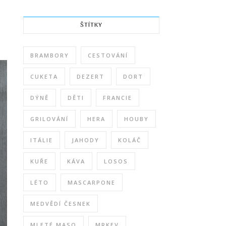
ŠTÍTKY
BRAMBORY
CESTOVÁNÍ
CUKETA
DEZERT
DORT
DÝNĚ
DĚTI
FRANCIE
GRILOVÁNÍ
HERA
HOUBY
ITÁLIE
JAHODY
KOLÁČ
KUŘE
KÁVA
LOSOS
LÉTO
MASCARPONE
MEDVĚDÍ ČESNEK
MLETÉ MASO
MRKEV