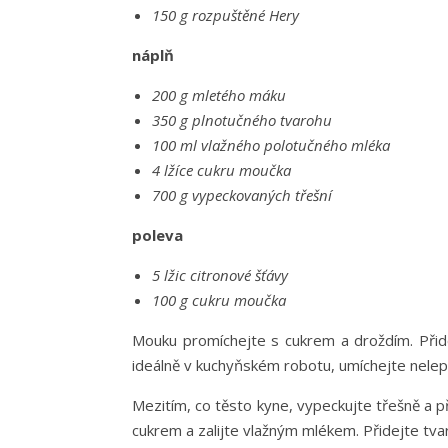
150 g rozpuštěné Hery
náplň
200 g mletého máku
350 g plnotučného tvarohu
100 ml vlažného polotučného mléka
4 lžíce cukru moučka
700 g vypeckovaných třešní
poleva
5 lžic citronové šťávy
100 g cukru moučka
Mouku promíchejte s cukrem a droždím. Při
ideálně v kuchyňském robotu, umíchejte nelep
Mezitím, co těsto kyne, vypeckujte třešně a p
cukrem a zalijte vlažným mlékem. Přidejte tva