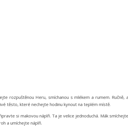
dejte rozpuštěnou Heru, smíchanou s mlékem a rumem. Ručně, a
ivé těsto, které nechejte hodinu kynout na teplém místě.
řipravte si makovou náplň. Ta je velice jednoduchá. Mák smíchejt
roh a umíchejte náplň.