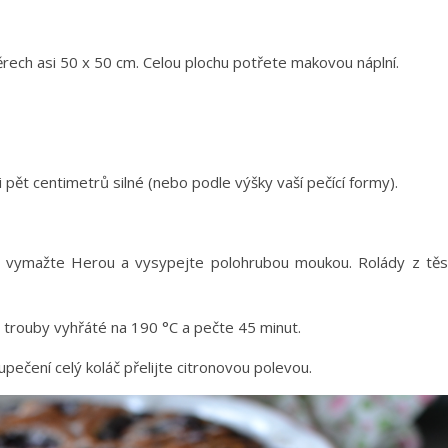
rech asi 50 x 50 cm. Celou plochu potřete makovou náplní.
i pět centimetrů silné (nebo podle výšky vaší pečící formy).
 vymažte Herou a vysypejte polohrubou moukou. Rolády z těs
 trouby vyhřáté na 190 °C a pečte 45 minut.
pečení celý koláč přelijte citronovou polevou.