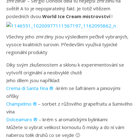
zmrzlinář – Sergio Dondoli dělá tu nejlepší zmrzlinu na
světě! A to je nepopiratelný fakt. Je totiž vítězem
posledních dvou
World Ice Cream mistrovství
!
Všechny jeho zmrzliny jsou výsledkem pečlivě vybraných,
vysoce kvalitních surovin. Především využívá typické
regionální produkty
Díky svým zkušenostem a sklonu k experimentování se
vytvořil originální a neobvyklé chutě
Jeho dílem jsou například:
Crema di Santa Fina ®
-krém se šafránem a piniovými
oříšky
Champelmo
®
– sorbet z růžového grapefruitu a šumivého
vína
Dolceamaro
®
– krém s aromatickými bylinkami
Můžete si vybrat velikost kornoutu či misky a do ní vám
naberou tolik druhů co se vejde 🙂