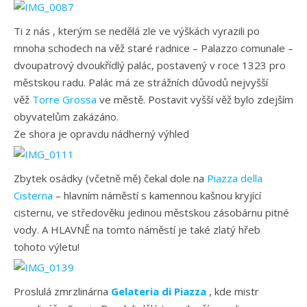
Ti z nás , kterým se nedělá zle ve výškách vyrazili po
mnoha schodech na věž staré radnice – Palazzo comunale –
dvoupatrový dvoukřídlý palác, postavený v roce 1323 pro
městskou radu. Palác má ze strážních důvodů nejvyšší
věž
Torre Grossa
ve městě. Postavit vyšší věž bylo zdejším
obyvatelům zakázáno.
Ze shora je opravdu nádherný výhled
Zbytek osádky (včetně mě) čekal dole na
Piazza della
Cisterna
– hlavním náměstí s kamennou kašnou kryjící
cisternu, ve středověku jedinou městskou zásobárnu pitné
vody. A HLAVNĚ na tomto náměstí je také zlatý hřeb
tohoto výletu!
Proslulá zmrzlinárna
Gelateria di Piazza
, kde mistr