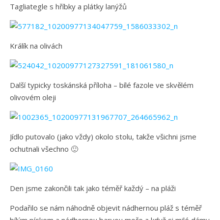
Tagliategle s hříbky a plátky lanýžů
Králík na olivách
Další typicky toskánská příloha – bílé fazole ve skvělém
olivovém oleji
Jídlo putovalo (jako vždy) okolo stolu, takže všichni jsme
ochutnali všechno 🙂
Den jsme zakončili tak jako téměř každý – na pláži
Podařilo se nám náhodně objevit nádhernou pláž s téměř
bílým pískem a nádhernou barvou moře a když si milé dámy