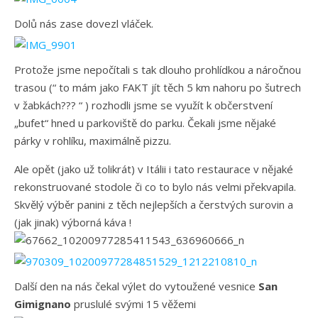
Dolů nás zase dovezl vláček.
Protože jsme nepočítali s tak dlouho prohlídkou a náročnou
trasou (“ to mám jako FAKT jít těch 5 km nahoru po šutrech
v žabkách??? “ ) rozhodli jsme se využít k občerstvení
„bufet“ hned u parkoviště do parku. Čekali jsme nějaké
párky v rohlíku, maximálně pizzu.
Ale opět (jako už tolikrát) v Itálii i tato restaurace v nějaké
rekonstruované stodole či co to bylo nás velmi překvapila.
Skvělý výběr panini z těch nejlepších a čerstvých surovin a
(jak jinak) výborná káva !
Další den na nás čekal výlet do vytoužené vesnice
San
Gimignano
pruslulé svými 15 věžemi