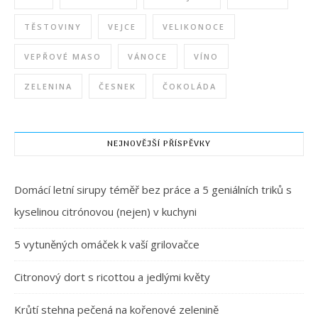
TĚSTOVINY
VEJCE
VELIKONOCE
VEPŘOVÉ MASO
VÁNOCE
VÍNO
ZELENINA
ČESNEK
ČOKOLÁDA
NEJNOVĚJŠÍ PŘÍSPĚVKY
Domácí letní sirupy téměř bez práce a 5 geniálních triků s
kyselinou citrónovou (nejen) v kuchyni
5 vytuněných omáček k vaší grilovačce
Citronový dort s ricottou a jedlými květy
Krůtí stehna pečená na kořenové zelenině