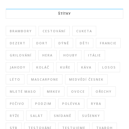
ŠTÍTKY
BRAMBORY
CESTOVÁNÍ
CUKETA
DEZERT
DORT
DÝNĚ
DĚTI
FRANCIE
GRILOVÁNÍ
HERA
HOUBY
ITÁLIE
JAHODY
KOLÁČ
KUŘE
KÁVA
LOSOS
LÉTO
MASCARPONE
MEDVĚDÍ ČESNEK
MLETÉ MASO
MRKEV
OVOCE
OŘECHY
PEČIVO
PODZIM
POLÉVKA
RYBA
RÝŽE
SALÁT
SNÍDANĚ
SUŠENKY
SÝR
TESTOVÁNÍ
TESTUJEME
TVAROH