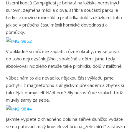
Území kopců Campigliesi je bohatá na ložiska nerostných
surovin, zejména mědi a olova, stříbra součástí parku je
tedy i expozice minerálů a prohlídka dolů s ukázkami toho
jak se v průběhu času měnili hornické dovednosti a
pomůcky.
V pokladně si můžete zaplatit různé okruhy, my se pustili
do toho nejrozsáhlejšího , společně s dětmi jsme tedy
absolvovali nic zlého netuše také prohlídku dolů v italštině.
Vůbec nám to ale nevadilo, nějakou část výkladu jsme
pochytili z magnetofonu s anglickým překladem a zbytek si
tak nějak domysleli. Nádherné žíly nerostů ve skalách totiž
mluvily samy za sebe.
Jakmile vyjdete z chladného dolu na zářivé sluníčko vydáte
se na putování malý kousek vzhůru na „železniční“ zastávku.