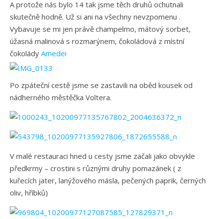
A protože nás bylo 14 tak jsme těch druhů ochutnali
skutečně hodně. Už si ani na všechny nevzpomenu .
Vybavuje se mi jen právě champelmo, mátový sorbet,
úžasná malinová s rozmarýnem, čokoládová z místní
čokolády
Amedei
Po zpáteční cestě jsme se zastavili na oběd kousek od
nádherného městěčka Voltera.
V malé restauraci hned u cesty jsme začali jako obvykle
předkrmy – crostini s různými druhy pomazánek ( z
kuřecích jater, lanýžového másla, pečených paprik, černých
oliv, hříbků)