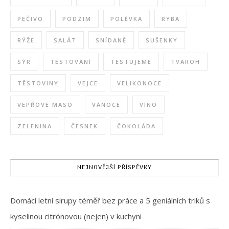
PEČIVO
PODZIM
POLÉVKA
RYBA
RÝŽE
SALÁT
SNÍDANĚ
SUŠENKY
SÝR
TESTOVÁNÍ
TESTUJEME
TVAROH
TĚSTOVINY
VEJCE
VELIKONOCE
VEPŘOVÉ MASO
VÁNOCE
VÍNO
ZELENINA
ČESNEK
ČOKOLÁDA
NEJNOVĚJŠÍ PŘÍSPĚVKY
Domácí letní sirupy téměř bez práce a 5 geniálních triků s
kyselinou citrónovou (nejen) v kuchyni