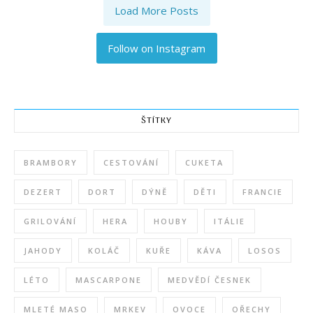
Load More Posts
Follow on Instagram
ŠTÍTKY
BRAMBORY
CESTOVÁNÍ
CUKETA
DEZERT
DORT
DÝNĚ
DĚTI
FRANCIE
GRILOVÁNÍ
HERA
HOUBY
ITÁLIE
JAHODY
KOLÁČ
KUŘE
KÁVA
LOSOS
LÉTO
MASCARPONE
MEDVĚDÍ ČESNEK
MLETÉ MASO
MRKEV
OVOCE
OŘECHY