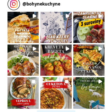
@
bohynekuchyne