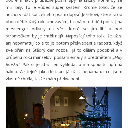
mu líbily. To je vůbec super systém. Kromě toho, že se
nechci vzdát kouzelného psaní dopisů Ježíškovi, které si od
obou děti každý rok schovávám, tak nám teď děti posílají na
messenger odkazy na věci, které se jim líbí a pod
stromečkem by je chtěli najít. Naposílají toho tolik, že už si
ani nepamatují co a to je potom překvapení a radosti, když
své přání na Štědrý den rozbalí. Já to dělám podobně a v
průběhu roku manželovi posílám emaily s předmětem
„Milý
Ježíšku“
. Pak si je stačí jen vyhledat a má spoustu tipů na
nákup. A stejně jako děti, ani já už si nepamatuji co jsem
vlastně chtěla, takže mám překvapení.