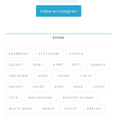
Follow on Instagram
ŠTÍTKY
BRAMBORY
CESTOVÁNÍ
CUKETA
DEZERT
DORT
DÝNĚ
DĚTI
FRANCIE
GRILOVÁNÍ
HERA
HOUBY
ITÁLIE
JAHODY
KOLÁČ
KUŘE
KÁVA
LOSOS
LÉTO
MASCARPONE
MEDVĚDÍ ČESNEK
MLETÉ MASO
MRKEV
OVOCE
OŘECHY