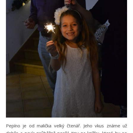
Pepíno je od malička velký čtenář. Jeho vkus známe už
dobře a navíc průběžně posílá tipy na knížky, které by se