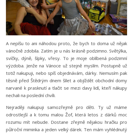
A nepíšu to ani náhodou proto, že bych to doma už nějak
vánočně zdobila. Zatím je u nás krásně podzimno. Světýlka,
svíčky, dýně, šípky, vřesy. To je moje oblíbená podzimní
výzdoba. Jenže na Vánoce už stejně myslím. Postupně už
totiž nakupuji, nebo spíš objednávám, dárky. Nemusím pak
těsně před Štědrým dnem šílet a objíždět obchodní domy
narvané k prasknutí a tlačit se mezi davy lidí, kteří nákupy
nechali na poslední chvíli.
Nejraději nakupuji samozřejmě pro děti. Ty už máme
odrostlejší a k tomu malou Žof, která letos z dárků moc
rozumu mít nebude. Dostane zřejmě nějakou hračku pro
půlroční miminka a jeden velký dárek. Ten mám vyhlédnutý