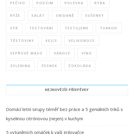
PEČIVO
PODZIM
POLÉVKA
RYBA
RÝŽE
SALÁT
SNÍDANĚ
SUŠENKY
SÝR
TESTOVÁNÍ
TESTUJEME
TVAROH
TĚSTOVINY
VEJCE
VELIKONOCE
VEPŘOVÉ MASO
VÁNOCE
VÍNO
ZELENINA
ČESNEK
ČOKOLÁDA
NEJNOVĚJŠÍ PŘÍSPĚVKY
Domácí letní sirupy téměř bez práce a 5 geniálních triků s
kyselinou citrónovou (nejen) v kuchyni
5 vytuněných omáček k vaší grilovačce