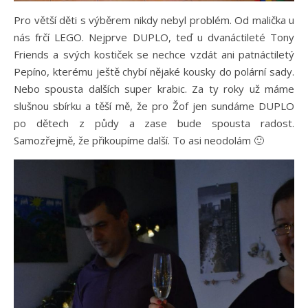
Pro větší děti s výběrem nikdy nebyl problém. Od malička u
nás frčí LEGO. Nejprve DUPLO, teď u dvanáctileté Tony
Friends a svých kostiček se nechce vzdát ani patnáctiletý
Pepíno, kterému ještě chybí nějaké kousky do polární sady.
Nebo spousta dalších super krabic. Za ty roky už máme
slušnou sbírku a těší mě, že pro Žof jen sundáme DUPLO
po dětech z půdy a zase bude spousta radost.
Samozřejmě, že přikoupíme další. To asi neodolám 🙂