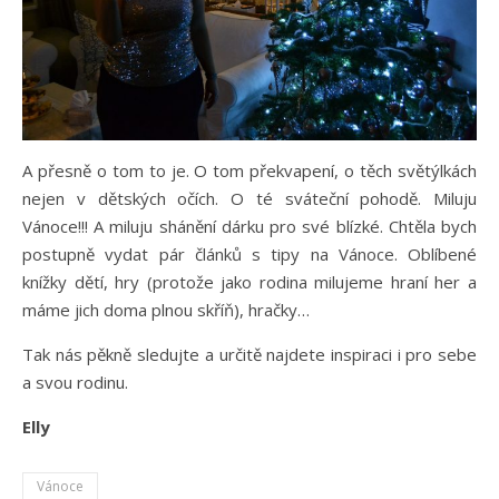
A přesně o tom to je. O tom překvapení, o těch světýlkách
nejen v dětských očích. O té sváteční pohodě. Miluju
Vánoce!!! A miluju shánění dárku pro své blízké. Chtěla bych
postupně vydat pár článků s tipy na Vánoce. Oblíbené
knížky dětí, hry (protože jako rodina milujeme hraní her a
máme jich doma plnou skříň), hračky…
Tak nás pěkně sledujte a určitě najdete inspiraci i pro sebe
a svou rodinu.
Elly
Vánoce