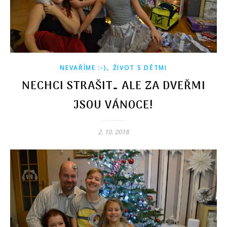
,
NEVAŘÍME :-)
ŽIVOT S DĚTMI
NECHCI STRAŠIT… ALE ZA DVEŘMI
JSOU VÁNOCE!
2. 10. 2018