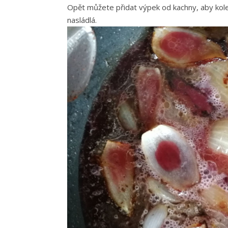
Opět můžete přidat výpek od kachny, aby kole
nasládlá.