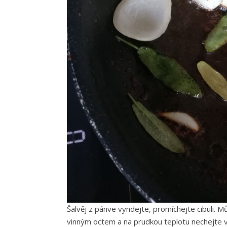
Šalvěj z pánve vyndejte, promíchejte cibuli. M
vinným octem a na prudkou teplotu nechejte vy