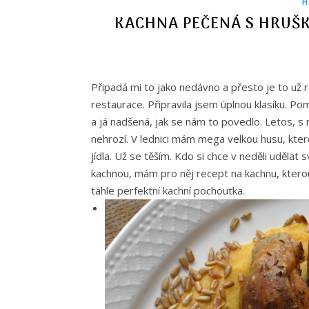
H
KACHNA PEČENÁ S HRUŠK
Připadá mi to jako nedávno a přesto je to už
restaurace. Připravila jsem úplnou klasiku. P
a já nadšená, jak se nám to povedlo.
Letos, s 
nehrozí. V lednici mám mega velkou husu, kte
jídla. Už se těším.
Kdo si chce v neděli udělat
kachnou, mám pro něj recept na kachnu, kterou
tahle perfektní kachní pochoutka.