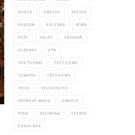
OVOCE
OŘECHY
PEČIVO
PODZIM
POLÉVKA
RYBA
RÝŽE
SALÁT
SNÍDANĚ
SUŠENKY
SÝR
TESTOVÁNÍ
TESTUJEME
TVAROH
TĚSTOVINY
VEJCE
VELIKONOCE
VEPŘOVÉ MASO
VÁNOCE
VÍNO
ZELENINA
ČESNEK
ČOKOLÁDA