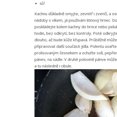
sůl
Kachnu důkladně omyjte, zevnitř i zvenčí, a o
nádoby s víkem, já používám litinový hrnec. Dov
poskládejte kolem kachny do hrnce nebo pekáč
hodin, bez odkrytí, bez kontroly.
Poté odkryjte
dlouho, až bude kůže křupavá. Průběžně můž
připravovat další součásti jídla.
Polentu uvařte
prolisovaným česnekem a ochuťte solí, pepře
pánev, na sádle. V druhé polovině pánve můžete
a tu následně i cibule.