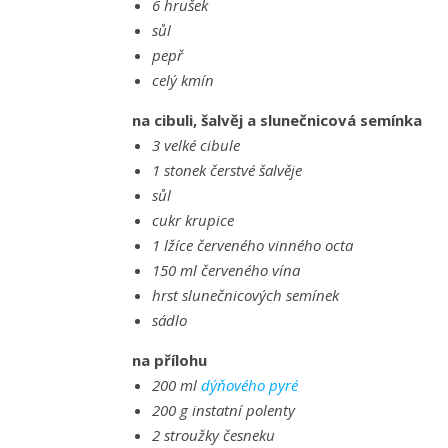
6 hrušek
sůl
pepř
celý kmín
na cibuli, šalvěj a slunečnicová semínka
3 velké cibule
1 stonek čerstvé šalvěje
sůl
cukr krupice
1 lžíce červeného vinného octa
150 ml červeného vína
hrst slunečnicových semínek
sádlo
na přílohu
200 ml
dýňového pyré
200 g instatní polenty
2 stroužky česneku