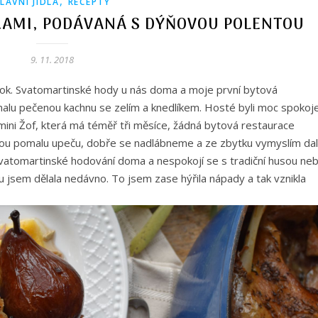
,
LAVNÍ JÍDLA
RECEPTY
AMI, PODÁVANÁ S DÝŇOVOU POLENTOU
9. 11. 2018
 rok. Svatomartinské hody u nás doma a moje první bytová
omalu pečenou kachnu se zelím a knedlíkem. Hosté byli moc spokoj
mini Žof, která má téměř tři měsíce, žádná bytová restaurace
rou pomalu upeču, dobře se nadlábneme a ze zbytku vymyslím dal
 svatomartinské hodování doma a nespokojí se s tradiční husou ne
 jsem dělala nedávno. To jsem zase hýřila nápady a tak vznikla