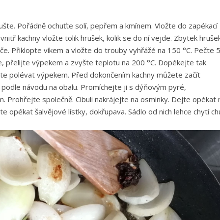
sušte. Pořádně ochuťte solí, pepřem a kmínem. Vložte do zapékací
nitř kachny vložte tolik hrušek, kolik se do ní vejde. Zbytek hruše
e. Přiklopte víkem a vložte do trouby vyhřážé na 150 °C. Pečte 
, přelijte výpekem a zvyšte teplotu na 200 °C. Dopékejte tak
ete polévat výpekem.
Před dokončením kachny můžete začít
 podle návodu na obalu. Promíchejte ji s dýňovým pyré,
m. Prohřejte společně.
Cibuli nakrájejte na osminky. Dejte opékat 
 opékat šalvějové lístky, dokřupava. Sádlo od nich lehce chytí ch