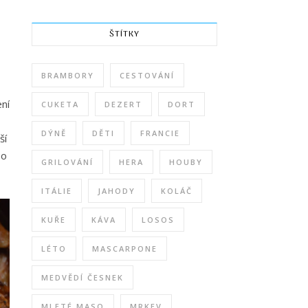
ŠTÍTKY
BRAMBORY
CESTOVÁNÍ
ení
CUKETA
DEZERT
DORT
DÝNĚ
DĚTI
FRANCIE
ší
bo
GRILOVÁNÍ
HERA
HOUBY
ITÁLIE
JAHODY
KOLÁČ
KUŘE
KÁVA
LOSOS
LÉTO
MASCARPONE
MEDVĚDÍ ČESNEK
MLETÉ MASO
MRKEV