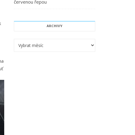
červenou řepou
k
ARCHIVY
5
Archivy
na
uť