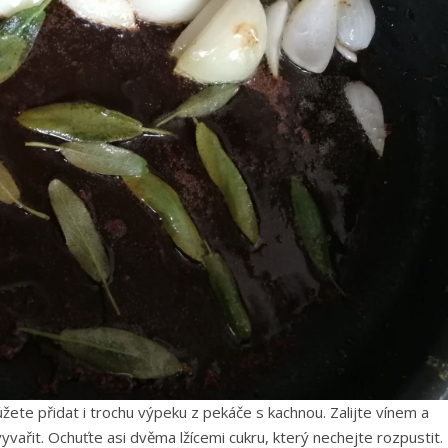
ůžete přidat i trochu výpeku z pekáče s kachnou. Zalijte vínem a
vařit. Ochuťte asi dvěma lžícemi cukru, který nechejte rozpustit.