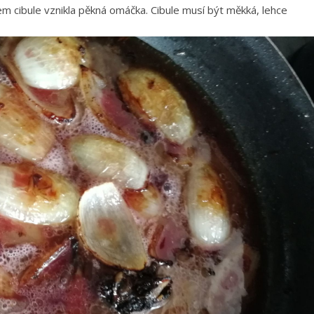
m cibule vznikla pěkná omáčka. Cibule musí být měkká, lehce