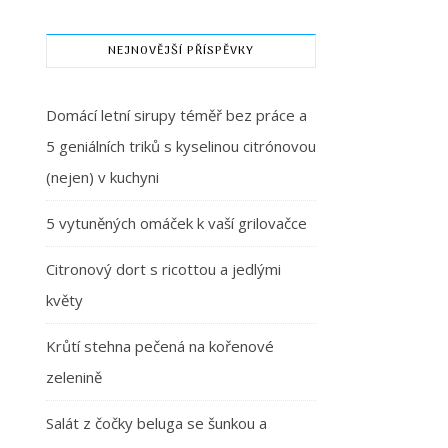
NEJNOVĚJŠÍ PŘÍSPĚVKY
Domácí letní sirupy téměř bez práce a
5 geniálních triků s kyselinou citrónovou
(nejen) v kuchyni
5 vytuněných omáček k vaší grilovačce
Citronový dort s ricottou a jedlými
květy
Krůtí stehna pečená na kořenové
zelenině
Salát z čočky beluga se šunkou a