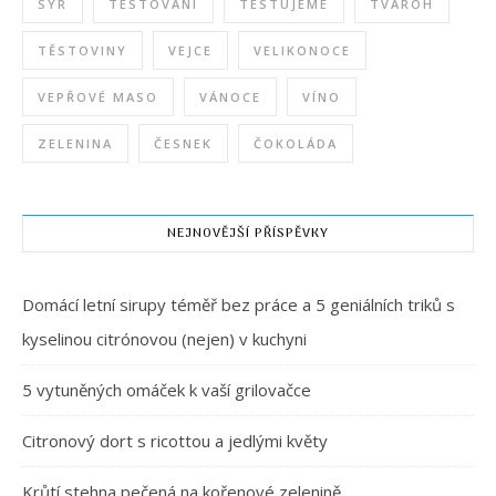
SÝR
TESTOVÁNÍ
TESTUJEME
TVAROH
TĚSTOVINY
VEJCE
VELIKONOCE
VEPŘOVÉ MASO
VÁNOCE
VÍNO
ZELENINA
ČESNEK
ČOKOLÁDA
NEJNOVĚJŠÍ PŘÍSPĚVKY
Domácí letní sirupy téměř bez práce a 5 geniálních triků s
kyselinou citrónovou (nejen) v kuchyni
5 vytuněných omáček k vaší grilovačce
Citronový dort s ricottou a jedlými květy
Krůtí stehna pečená na kořenové zelenině