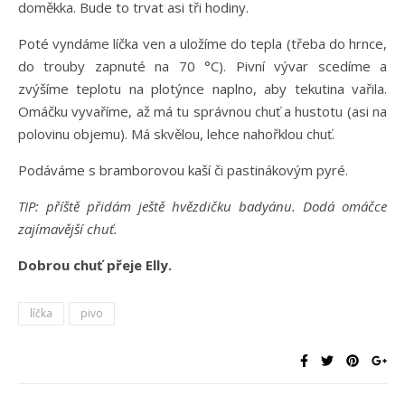
doměkka. Bude to trvat asi tři hodiny.
Poté vyndáme líčka ven a uložíme do tepla (třeba do hrnce,
do trouby zapnuté na 70 °C). Pivní vývar scedíme a
zvýšíme teplotu na plotýnce naplno, aby tekutina vařila.
Omáčku vyvaříme, až má tu správnou chuť a hustotu (asi na
polovinu objemu). Má skvělou, lehce nahořklou chuť.
Podáváme s bramborovou kaší či pastinákovým pyré.
TIP: příště přidám ještě hvězdičku badyánu. Dodá omáčce
zajímavější chuť.
Dobrou chuť přeje Elly.
líčka
pivo