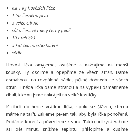
asi 1 kg hovězích líček
1 litr černého piva
3 velké cibule
sůl a čerstvě mletý černý pepř
10 hřebíčků
5 kuliček nového koření
sádlo
Hovězí líčka omyjeme, osušíme a nakrájíme na menší
kousky. Ty osolíme a opepříme ze všech stran. Dáme
osmahnout na rozpálené sádlo, pěkně dohněda ze všech
stran. Hnědá líčka dáme stranou a na výpeku osmahneme
cibuli, kterou jsme nakrájeli na velké kostičky.
K cibuli do hrnce vrátíme líčka, spolu se šťávou, kterou
máme na talíři. Zalijeme pivem tak, aby byla líčka ponořená.
Přidáme koření a přivedeme k varu. Takto odkrytá vaříme
asi pět minut, snížíme teplotu, přiklopíme a dusíme