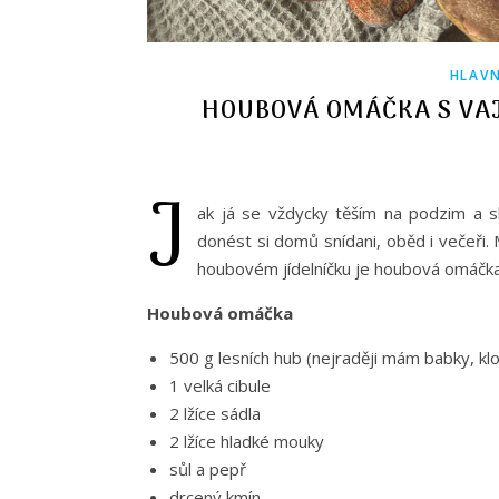
HLAVN
HOUBOVÁ OMÁČKA S VA
J
ak já se vždycky těším na podzim a sbí
donést si domů snídani, oběd i večeři. M
houbovém jídelníčku je houbová omáčka.
Houbová omáčka
500 g lesních hub (nejraději mám babky, klo
1 velká cibule
2 lžíce sádla
2 lžíce hladké mouky
sůl a pepř
drcený kmín