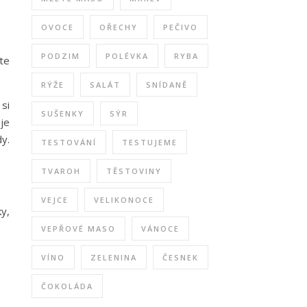
OVOCE
OŘECHY
PEČIVO
PODZIM
POLÉVKA
RYBA
te
RÝŽE
SALÁT
SNÍDANĚ
si
SUŠENKY
SÝR
je
y.
TESTOVÁNÍ
TESTUJEME
TVAROH
TĚSTOVINY
VEJCE
VELIKONOCE
y,
VEPŘOVÉ MASO
VÁNOCE
VÍNO
ZELENINA
ČESNEK
ČOKOLÁDA