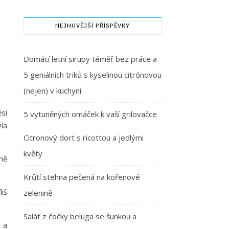
NEJNOVĚJŠÍ PŘÍSPĚVKY
Domácí letní sirupy téměř bez práce a
5 geniálních triků s kyselinou citrónovou
(nejen) v kuchyni
si
5 vytuněných omáček k vaší grilovačce
la
Citronový dort s ricottou a jedlými
květy
ně
.
Krůtí stehna pečená na kořenové
liš
zelenině
Salát z čočky beluga se šunkou a
 a