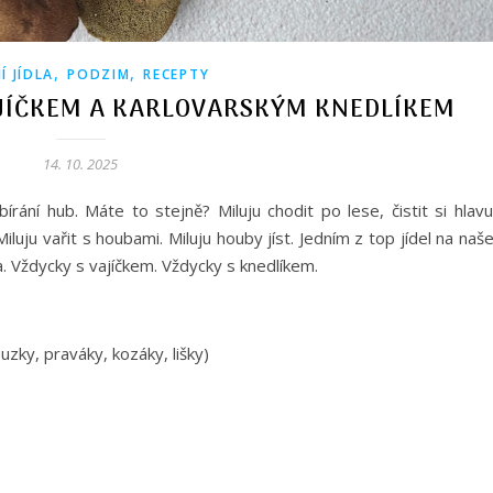
,
,
Í JÍDLA
PODZIM
RECEPTY
JÍČKEM A KARLOVARSKÝM KNEDLÍKEM
14. 10. 2025
rání hub. Máte to stejně? Miluju chodit po lese, čistit si hlavu
iluju vařit s houbami. Miluju houby jíst. Jedním z top jídel na na
 Vždycky s vajíčkem. Vždycky s knedlíkem.
uzky, praváky, kozáky, lišky)