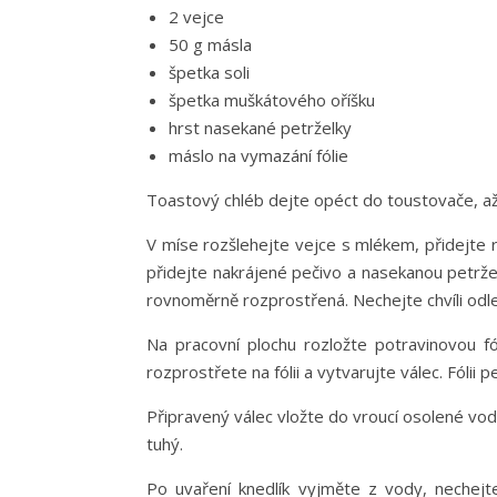
2 vejce
50 g másla
špetka soli
špetka muškátového oříšku
hrst nasekané petrželky
máslo na vymazání fólie
Toastový chléb dejte opéct do toustovače, až
V míse rozšlehejte vejce s mlékem, přidejte 
přidejte nakrájené pečivo a nasekanou petrže
rovnoměrně rozprostřená. Nechejte chvíli odle
Na pracovní plochu rozložte potravinovou fó
rozprostřete na fólii a vytvarujte válec. Fólii 
Připravený válec vložte do vroucí osolené vody
tuhý.
Po uvaření knedlík vyjměte z vody, nechejte