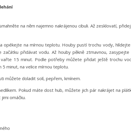
lehání
smahněte na něm najemno nakrájenou cibuli. Až zesklovatí, přidej
 opékejte na mírnou teplotu. Houby pustí trochu vody, hlídejte 
e začátku přidávat vodu. Až houby pěkně ztmavnou, zasypejte 
 vařte 15 minut. Podle potřeby můžete přidat ještě trochu vod
h 5 minut, na velice mírnou teplotu.
ti můžete doladit solí, pepřem, kmínem.
edlíkem. Pokud máte dost hub, můžete jich pár nakrájet na plátk
 jimi omáčku.
čného