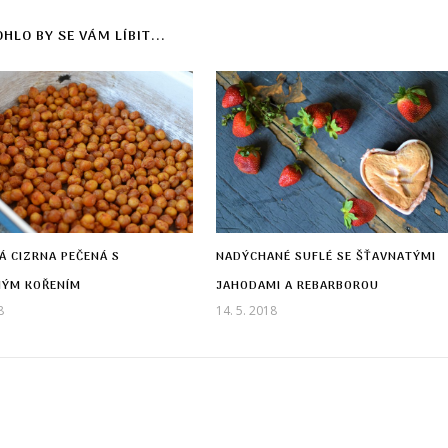
HLO BY SE VÁM LÍBIT...
Á CIZRNA PEČENÁ S
NADÝCHANÉ SUFLÉ SE ŠŤAVNATÝMI
NÝM KOŘENÍM
JAHODAMI A REBARBOROU
8
14. 5. 2018