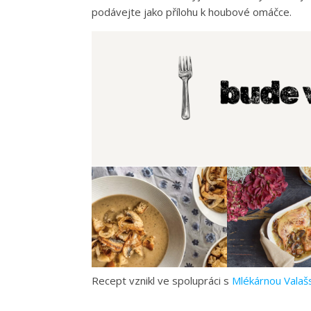
podávejte jako přílohu k houbové omáčce.
Recept vznikl ve spolupráci s
Mlékárnou Valašs