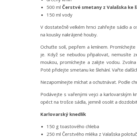
500 ml
Čerstvé smetany z Valašska ke š
150 ml vody
V dostatečně velkém hrnci zahřejte sádlo a o
na kousky nakrájené houby.
Ochuťte solí, pepřem a kmínem. Promíchejte a
je. Když se nebudou připalovat, nemusíte z
moukou, promíchejte a zalijte vodou. Zvolna
Poté přidejte smetanu ke šlehání. Vařte dalšíc
Nezapomínejte míchat a ochutnávat. Podle chu
Podávejte s vařenými vejci a karlovarským kn
opéct na trošce sádla, jemně osolit a dozdobit
Karlovarský knedlík
150 g toastového chleba
250 ml Čerstvého mléka z Valašska polotu