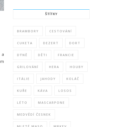
ŠTÍTKY
BRAMBORY
CESTOVÁNÍ
CUKETA
DEZERT
DORT
 a
DÝNĚ
DĚTI
FRANCIE
šem
GRILOVÁNÍ
HERA
HOUBY
ITÁLIE
JAHODY
KOLÁČ
KUŘE
KÁVA
LOSOS
LÉTO
MASCARPONE
MEDVĚDÍ ČESNEK
MLETÉ MASO
MRKEV