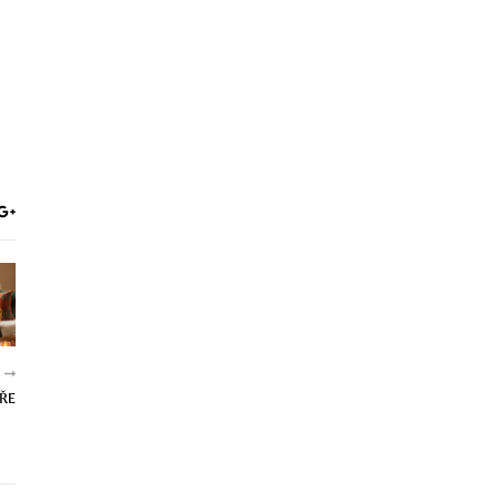
R
ÁŘE