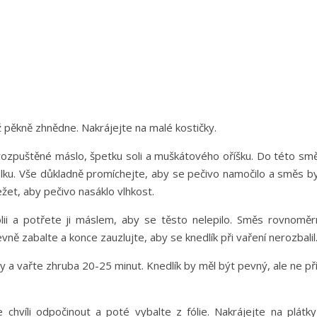
 pěkně zhnědne. Nakrájejte na malé kostičky.
rozpuštěné máslo, špetku soli a muškátového oříšku. Do této smě
lku. Vše důkladně promíchejte, aby se pečivo namočilo a směs by
žet, aby pečivo nasáklo vlhkost.
lii a potřete ji máslem, aby se těsto nelepilo. Směs rovnoměr
pevně zabalte a konce zauzlujte, aby se knedlík při vaření nerozbalil
 a vařte zhruba 20-25 minut. Knedlík by měl být pevný, ale ne pří
 chvíli odpočinout a poté vybalte z fólie. Nakrájejte na plátky