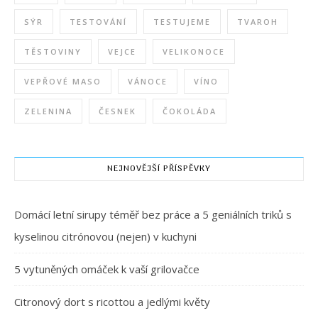
SÝR
TESTOVÁNÍ
TESTUJEME
TVAROH
TĚSTOVINY
VEJCE
VELIKONOCE
VEPŘOVÉ MASO
VÁNOCE
VÍNO
ZELENINA
ČESNEK
ČOKOLÁDA
NEJNOVĚJŠÍ PŘÍSPĚVKY
Domácí letní sirupy téměř bez práce a 5 geniálních triků s
kyselinou citrónovou (nejen) v kuchyni
5 vytuněných omáček k vaší grilovačce
Citronový dort s ricottou a jedlými květy