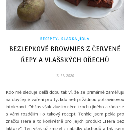
,
RECEPTY
SLADKÁ JÍDLA
BEZLEPKOVÉ BROWNIES Z ČERVENÉ
ŘEPY A VLAŠSKÝCH OŘECHŮ
7. 11. 2020
Kdo mě sleduje delší dobu tak ví, že se primárně zaměřuju
na obyčejné vaření pro ty, kdo netrpí žádnou potravinovou
intolerancí. Občas však zkusím něco trochu jiného a ráda se
s vámi rozdělím i o takový recept. Tenhle jsem pekla pro
značku Hera a to konkrétně pro jejich produkt „Hera bez
laktozy“. Ten však už zmizel z nabídky obchodů a tak jsem