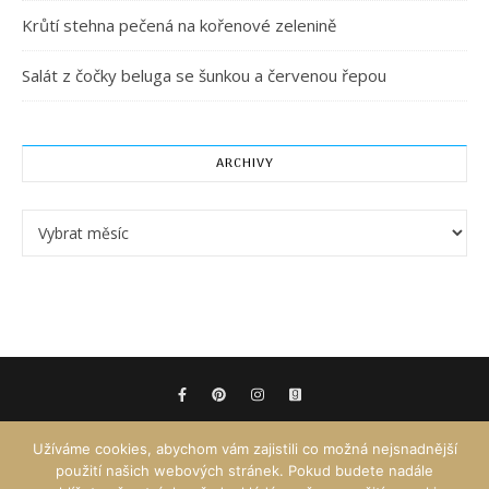
Krůtí stehna pečená na kořenové zelenině
Salát z čočky beluga se šunkou a červenou řepou
ARCHIVY
Archivy
Užíváme cookies, abychom vám zajistili co možná nejsnadnější
použití našich webových stránek. Pokud budete nadále