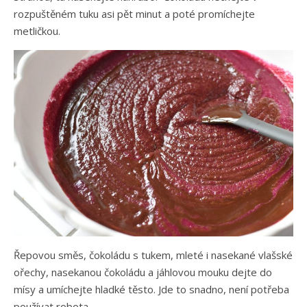
rozpuštěném tuku asi pět minut a poté promíchejte
metličkou.
Řepovou směs, čokoládu s tukem, mleté i nasekané vlašské
ořechy, nasekanou čokoládu a jáhlovou mouku dejte do
mísy a umíchejte hladké těsto. Jde to snadno, není potřeba
používat robota.