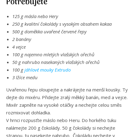
Potřebujete
125 g másla nebo Hery
250 g kvalitní čokolády s vysokým obsahem kakaa
500 g doměkka uvařené červené řepy
2 banány
4 vejce
100 g najemno mletých vlašských ořechů
50 g nahrubo nasekaných vlašských ořechů
100 g
jáhlové mouky Extrudo
3 lžíce medu
Uvařenou řepu oloupejte a nakrájejte na menší kousky. Ty
dejte do mixéru. Přidejte zralý měkký banán, med a vejce.
Mixér zapněte na vysoké otáčky a nechejte celou směs
rozmixovat dohladka.
V hrnci rozpusťte máslo nebo Heru. Do horkého tuku
nalámejte 200 g čokolády. 50 g čokolády si nechejte
stranou, tu nasekejte nahrubo. Čokoládu nechejte v