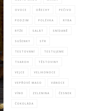
OVOCE
OŘECHY
PEČIVO
PODZIM
POLÉVKA
RYBA
RÝŽE
SALÁT
SNÍDANĚ
SUŠENKY
SÝR
TESTOVÁNÍ
TESTUJEME
TVAROH
TĚSTOVINY
VEJCE
VELIKONOCE
VEPŘOVÉ MASO
VÁNOCE
VÍNO
ZELENINA
ČESNEK
ČOKOLÁDA