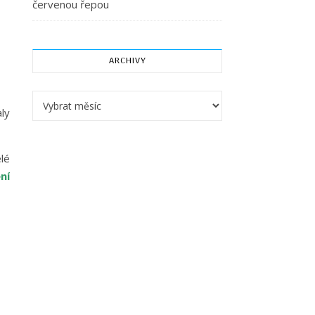
červenou řepou
ARCHIVY
Archivy
ly
lé
ní