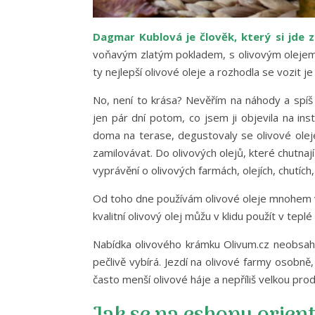
Dagmar Kublová je člověk, který si jde 
voňavým zlatým pokladem, s olivovým olejem. 
ty nejlepší olivové oleje a rozhodla se vozit 
No, není to krása? Nevěřím na náhody a spíš
jen pár dní potom, co jsem ji objevila na ins
doma na terase, degustovaly se olivové ole
zamilovávat. Do olivových olejů, které chutnaj
vyprávění o olivových farmách, olejích, chutích,
Od toho dne používám olivové oleje mnohem víc
kvalitní olivový olej můžu v klidu použít v tepl
Nabídka olivového krámku Olivum.cz neobsahu
pečlivě vybírá. Jezdí na olivové farmy osobně,
často menší olivové háje a nepříliš velkou prod