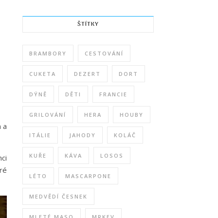
ŠTÍTKY
BRAMBORY
CESTOVÁNÍ
CUKETA
DEZERT
DORT
DÝNĚ
DĚTI
FRANCIE
GRILOVÁNÍ
HERA
HOUBY
 a
ITÁLIE
JAHODY
KOLÁČ
KUŘE
KÁVA
LOSOS
ci
eré
LÉTO
MASCARPONE
MEDVĚDÍ ČESNEK
MLETÉ MASO
MRKEV