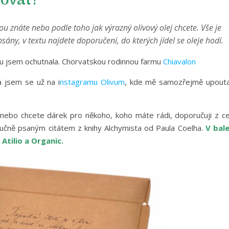
tovat?
ou znáte nebo podle toho jak výrazný olivový olej chcete. Vše je
ány, v textu najdete doporučení, do kterých jídel se oleje hodí.
ou jsem ochutnala. Chorvatskou rodinnou farmu
Chiavalon
a jsem se už na i
nstagramu Olivum
, kde mě samozřejmě upouta
ít nebo chcete dárek pro někoho, koho máte rádi, doporučuji z ce
ručně psaným citátem z knihy Alchymista od Paula Coelha.
V bale
 Atilio a Organic.