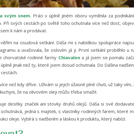
za svým snem.
Práci v úplně jiném oboru vyměnila za podnikání
Při svých cestách po světě toho ochutnala více než dost, objevi
je sem k nám a prodávat.
 věřím na osudová setkání. Dáša mi s nabídkou spolupráce napsa
tagramu a uvažovala, že oslovím já ji. První setkání proběhlo u 
je chorvatské rodinné farmy
Chiavalon
a já jsem se pomalu zača
í úplně jinak než ty, které jsem dosud ochutnala. Do Dášina nadšen
 cestách.
e než kdy dříve. Užívám si jejich úžasné plné chuti, už taky vím,
é kuchyni, že na olivovém oleji můžu třeba smažit.
je desítky značek ani stovky druhů olejů. Dáša si své dodavate
 ochutnává, jedná s majiteli, s vlastníky rodinných farem, které m
ukci oleje. Vybírá s nadšením a láskou k produktu, který nabízí.