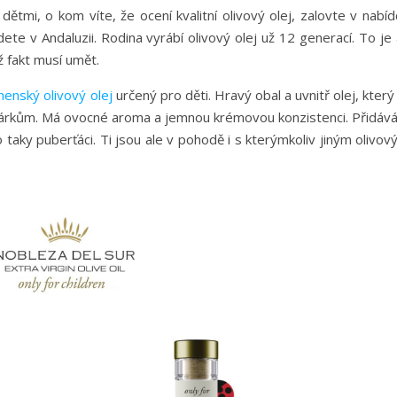
ětmi, o kom víte, že ocení kvalitní olivový olej, zalovte v nabí
ete v Andaluzii. Rodina vyrábí olivový olej už 12 generací. To je
už fakt musí umět.
nenský olivový olej
určený pro děti. Hravý obal a uvnitř olej, který
árkům. Má ovocné aroma a jemnou krémovou konzistenci. Přidáv
 ho taky puberťáci. Ti jsou ale v pohodě i s kterýmkoliv jiným olivo