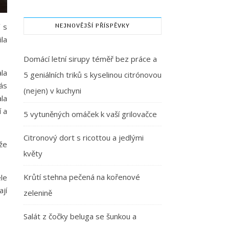
NEJNOVĚJŠÍ PŘÍSPĚVKY
 s
la
Domácí letní sirupy téměř bez práce a
la
5 geniálních triků s kyselinou citrónovou
nás
(nejen) v kuchyni
la
í a
5 vytuněných omáček k vaší grilovačce
Citronový dort s ricottou a jedlými
 že
květy
Krůtí stehna pečená na kořenové
le
ají
zelenině
Salát z čočky beluga se šunkou a