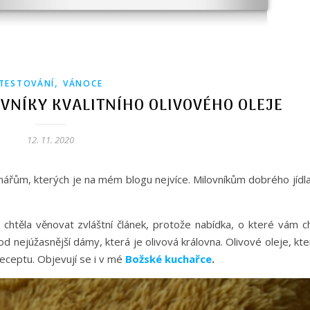
,
TESTOVÁNÍ
VÁNOCE
OVNÍKY KVALITNÍHO OLIVOVÉHO OLEJE
12. 11. 2020
nářům, kterých je na mém blogu nejvíce. Milovníkům dobrého jídla
htěla věnovat zvláštní článek, protože nabídka, o které vám ch
od nejúžasnější dámy, která je olivová královna. Olivové oleje, kt
eceptu. Objevují se i v mé
Božské kuchařce
.