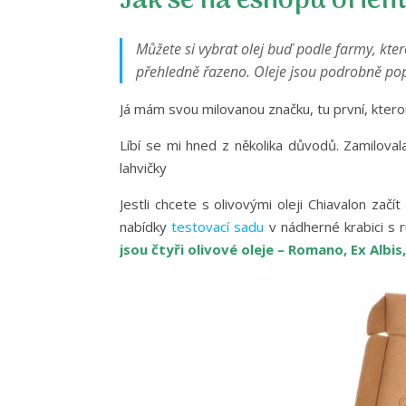
Jak se na eshopu orien
Můžete si vybrat olej buď podle farmy, kter
přehledně řazeno. Oleje jsou podrobně pops
Já mám svou milovanou značku, tu první, kter
Líbí se mi hned z několika důvodů. Zamiloval
lahvičky
Jestli chcete s olivovými oleji Chiavalon zač
nabídky
testovací sadu
v nádherné krabici s 
jsou čtyři olivové oleje – Romano, Ex Albis,