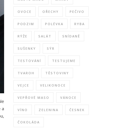
OVOCE
OŘECHY
PEČIVO
PODZIM
POLÉVKA
RYBA
RÝŽE
SALÁT
SNÍDANĚ
SUŠENKY
SÝR
TESTOVÁNÍ
TESTUJEME
TVAROH
TĚSTOVINY
VEJCE
VELIKONOCE
VEPŘOVÉ MASO
VÁNOCE
hle
é a
VÍNO
ZELENINA
ČESNEK
u,
ČOKOLÁDA