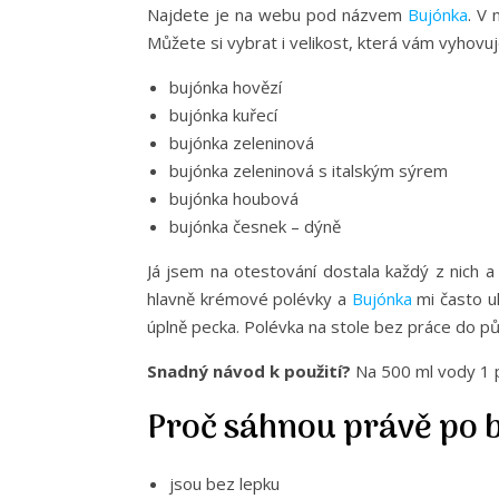
Najdete je na webu pod názvem
Bujónka
. V 
Můžete si vybrat i velikost, která vám vyhovu
bujónka hovězí
bujónka kuřecí
bujónka zeleninová
bujónka zeleninová s italským sýrem
bujónka houbová
bujónka česnek – dýně
Já jsem na otestování dostala každý z nich a
hlavně krémové polévky a
Bujónka
mi často u
úplně pecka. Polévka na stole bez práce do pů
Snadný návod k použití?
Na 500 ml vody 1 p
Proč sáhnou právě po 
jsou bez lepku