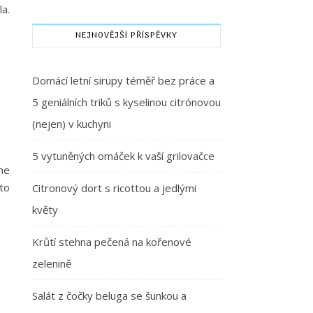
la.
NEJNOVĚJŠÍ PŘÍSPĚVKY
Domácí letní sirupy téměř bez práce a
5 geniálních triků s kyselinou citrónovou
(nejen) v kuchyni
5 vytuněných omáček k vaší grilovačce
me
to
Citronový dort s ricottou a jedlými
květy
Krůtí stehna pečená na kořenové
zelenině
Salát z čočky beluga se šunkou a