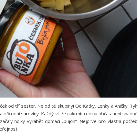
íček od tří sester. Ne od té skupiny! Od Katky, Lenky a Aničky. Ty
é a přírodní suroviny. Každý ví, že nakrmit rodinu občas není snadn
začaly holky vyrábět domácí „bujon“. Nejprve pro vlastní potřeb
eřejnost.