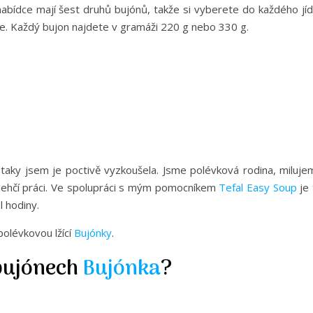
nabídce mají šest druhů bujónů, takže si vyberete do každého jíd
je. Každý bujon najdete v gramáži 220 g nebo 330 g.
 taky jsem je poctivě vyzkoušela. Jsme polévková rodina, miluje
lehčí práci. Ve spolupráci s mým pomocníkem
Tefal Easy Soup
je 
l hodiny.
olévkovou lžící
Bujónky
.
bujónech
Bujónka
?