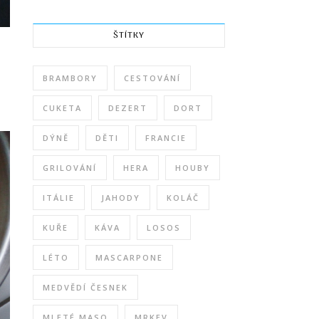
ŠTÍTKY
BRAMBORY
CESTOVÁNÍ
CUKETA
DEZERT
DORT
DÝNĚ
DĚTI
FRANCIE
GRILOVÁNÍ
HERA
HOUBY
ITÁLIE
JAHODY
KOLÁČ
KUŘE
KÁVA
LOSOS
LÉTO
MASCARPONE
MEDVĚDÍ ČESNEK
MLETÉ MASO
MRKEV