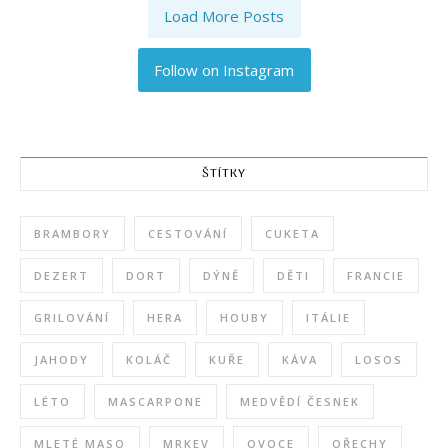
Load More Posts
Follow on Instagram
ŠTÍTKY
BRAMBORY
CESTOVÁNÍ
CUKETA
DEZERT
DORT
DÝNĚ
DĚTI
FRANCIE
GRILOVÁNÍ
HERA
HOUBY
ITÁLIE
JAHODY
KOLÁČ
KUŘE
KÁVA
LOSOS
LÉTO
MASCARPONE
MEDVĚDÍ ČESNEK
MLETÉ MASO
MRKEV
OVOCE
OŘECHY