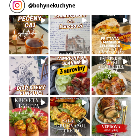
@
bohynekuchyne