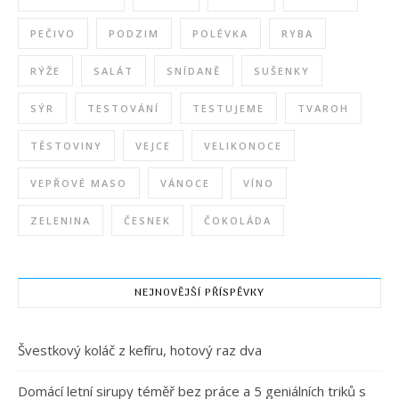
PEČIVO
PODZIM
POLÉVKA
RYBA
RÝŽE
SALÁT
SNÍDANĚ
SUŠENKY
SÝR
TESTOVÁNÍ
TESTUJEME
TVAROH
TĚSTOVINY
VEJCE
VELIKONOCE
VEPŘOVÉ MASO
VÁNOCE
VÍNO
ZELENINA
ČESNEK
ČOKOLÁDA
NEJNOVĚJŠÍ PŘÍSPĚVKY
Švestkový koláč z kefíru, hotový raz dva
Domácí letní sirupy téměř bez práce a 5 geniálních triků s