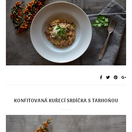
KONFITOVANÁ KUŘECÍ SRDÍČKA S TARHOŇOU