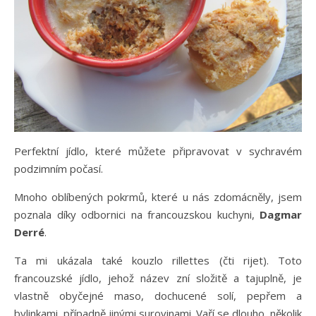
Perfektní jídlo, které můžete připravovat v sychravém
podzimním počasí.
Mnoho oblíbených pokrmů, které u nás zdomácněly, jsem
poznala díky odbornici na francouzskou kuchyni,
Dagmar
Derré
.
Ta mi ukázala také kouzlo rillettes (čti rijet). Toto
francouzské jídlo, jehož název zní složitě a tajuplně, je
vlastně obyčejné maso, dochucené solí, pepřem a
bylinkami, případně jinými surovinami. Vaří se dlouho, několik