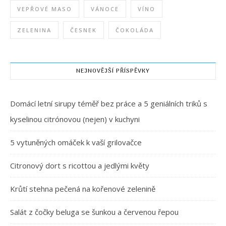
VEPŘOVÉ MASO
VÁNOCE
VÍNO
ZELENINA
ČESNEK
ČOKOLÁDA
NEJNOVĚJŠÍ PŘÍSPĚVKY
Domácí letní sirupy téměř bez práce a 5 geniálních triků s
kyselinou citrónovou (nejen) v kuchyni
5 vytuněných omáček k vaší grilovačce
Citronový dort s ricottou a jedlými květy
Krůtí stehna pečená na kořenové zelenině
Salát z čočky beluga se šunkou a červenou řepou