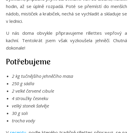
hodin, až se úplně rozpadá. Poté se přemístí do menších
nádob, mističek a krabiček, nechá se vychladit a skladuje se
v lednici.
U nás doma obvykle připravujeme rillettes vepřový a
kachní. Tentokrát jsem však vyzkoušela jehněčí. Chutná
dokonale!
Potřebujeme
2 kg tučnějšího jehněčího masa
250 g sádla
2 velké červené cibule
4 stroužky česneku
velký stonek šalvěje
30 g soli
trocha vody
V
receptu
, podle kterého tradičně rillettes připravuji, se na