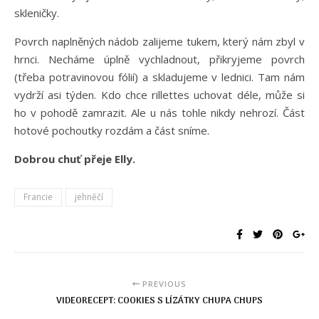
skleničky.
Povrch naplněných nádob zalijeme tukem, který nám zbyl v
hrnci. Necháme úplně vychladnout, přikryjeme povrch
(třeba potravinovou fólií) a skladujeme v lednici. Tam nám
vydrží asi týden. Kdo chce rillettes uchovat déle, může si
ho v pohodě zamrazit. Ale u nás tohle nikdy nehrozí. Část
hotové pochoutky rozdám a část sníme.
Dobrou chuť přeje Elly.
Francie
jehněčí
PREVIOUS
VIDEORECEPT: COOKIES S LÍZÁTKY CHUPA CHUPS