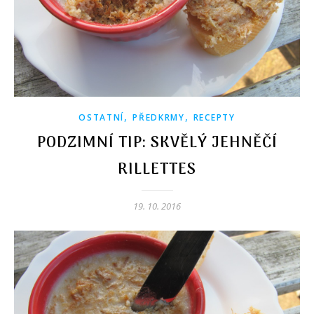
,
,
OSTATNÍ
PŘEDKRMY
RECEPTY
PODZIMNÍ TIP: SKVĚLÝ JEHNĚČÍ
RILLETTES
19. 10. 2016