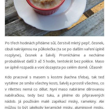
Po třech hodinách přidáme sůl, čerstvě mletý pepř, česnek,
cibuli nakrájenou na půlkolečka (ta se po dalším vaření úplně
rozplyne), česnek a šalvěj. Promícháme a necháme
probublávat další 3 až 5 hodin, tentokrát bez poklice. Maso
se úplně rozpadá a voní dozajista po celém domě. Úžasné!
Kdo pracoval s masem s kostmi (kachna třeba), tak teď
vytáhne ze směsi všechny kosti, šalvěj a prostě všechno, co
v rillettes nemá co dělat. Nyní maso nabíráme děrovanou
naběračkou, tedy bez tuku, a plníme do připravených
nádob. Já používám malé zapékací misky, ramekiny. Ale
můžou to být jakékoliv keramické misky, aluminiové misky,