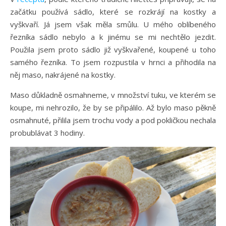
začátku používá sádlo, které se rozkrájí na kostky a
vyškvaří. Já jsem však měla smůlu. U mého oblíbeného
řezníka sádlo nebylo a k jinému se mi nechtělo jezdit.
Použila jsem proto sádlo již vyškvařené, koupené u toho
samého řezníka. To jsem rozpustila v hrnci a přihodila na
něj maso, nakrájené na kostky.
Maso důkladně osmahneme, v množství tuku, ve kterém se
koupe, mi nehrozilo, že by se připálilo. Až bylo maso pěkně
osmahnuté, přilila jsem trochu vody a pod pokličkou nechala
probublávat 3 hodiny.