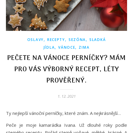
,
,
,
OSLAVY
RECEPTY
SEZÓNA
SLADKÁ
,
,
JÍDLA
VÁNOCE
ZIMA
PEČETE NA VÁNOCE PERNÍČKY? MÁM
PRO VÁS VÝBORNÝ RECEPT, LÉTY
PROVĚŘENÝ.
1. 12. 2021
Ty nejlepší vánoční perníčky, které znám. A nejkrásnější…
Peče je moje kamarádka Ivana. Už dlouhé roky podle
stejného receptu. Pořád stejně voňavé, měkké, krásné. A