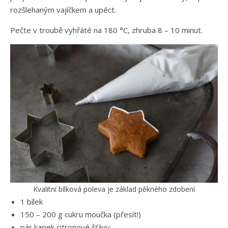
rozšlehaným vajíčkem a upéct.
Pečte v troubě vyhřáté na 180 °C, zhruba 8 – 10 minut.
Kvalitní bílková poleva je základ pěkného zdobení
1 bílek
150 – 200 g cukru moučka (přesít!)
pár kapek citronové šťávy