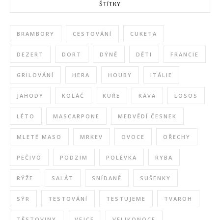
ŠTÍTKY
BRAMBORY
CESTOVÁNÍ
CUKETA
DEZERT
DORT
DÝNĚ
DĚTI
FRANCIE
GRILOVÁNÍ
HERA
HOUBY
ITÁLIE
JAHODY
KOLÁČ
KUŘE
KÁVA
LOSOS
LÉTO
MASCARPONE
MEDVĚDÍ ČESNEK
MLETÉ MASO
MRKEV
OVOCE
OŘECHY
PEČIVO
PODZIM
POLÉVKA
RYBA
RÝŽE
SALÁT
SNÍDANĚ
SUŠENKY
SÝR
TESTOVÁNÍ
TESTUJEME
TVAROH
TĚSTOVINY
VEJCE
VELIKONOCE