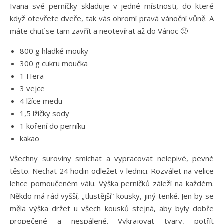
Ivana své perníčky skladuje v jedné místnosti, do které
když otevřete dveře, tak vás ohromí pravá vánoční vůně. A
máte chuť se tam zavřít a neotevírat až do Vánoc 🙂
800 g hladké mouky
300 g cukru moučka
1 Hera
3 vejce
4 lžíce medu
1,5 lžičky sody
1 koření do perníku
kakao
Všechny suroviny smíchat a vypracovat nelepivé, pevné
těsto. Nechat 24 hodin odležet v lednici. Rozválet na velice
lehce pomoučeném válu. Výška perníčků záleží na každém.
Někdo má rád vyšší, „tlustější“ kousky, jiný tenké. Jen by se
měla výška držet u všech kousků stejná, aby byly dobře
propečené a nespálené. Vykrajovat tvary, potřít