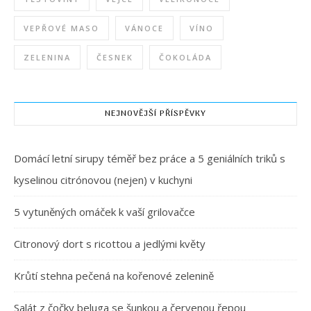
VEPŘOVÉ MASO
VÁNOCE
VÍNO
ZELENINA
ČESNEK
ČOKOLÁDA
NEJNOVĚJŠÍ PŘÍSPĚVKY
Domácí letní sirupy téměř bez práce a 5 geniálních triků s
kyselinou citrónovou (nejen) v kuchyni
5 vytuněných omáček k vaší grilovačce
Citronový dort s ricottou a jedlými květy
Krůtí stehna pečená na kořenové zelenině
Salát z čočky beluga se šunkou a červenou řepou