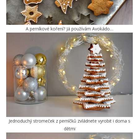
A perníkové koření? Já používám Avokádo…
Jednoduchý stromeček z perníčků zvládnete vyrobit i doma s
dětmi