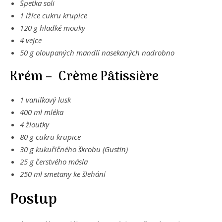
Špetka soli
1 lžíce cukru krupice
120 g hladké mouky
4 vejce
50 g oloupaných mandlí nasekaných nadrobno
Krém – Crème Pâtissière
1 vanilkový lusk
400 ml mléka
4 žloutky
80 g cukru krupice
30 g kukuřičného škrobu (Gustin)
25 g čerstvého másla
250 ml smetany ke šlehání
Postup