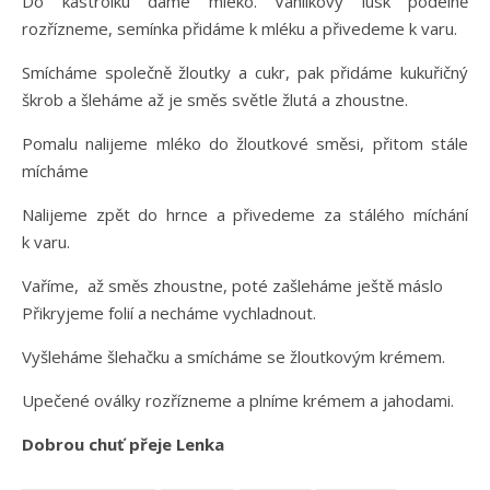
Do kastrolku dáme mléko. Vanilkový lusk podélně
rozřízneme, semínka přidáme k mléku a přivedeme k varu.
Smícháme společně žloutky a cukr, pak přidáme kukuřičný
škrob a šleháme až je směs světle žlutá a zhoustne.
Pomalu nalijeme mléko do žloutkové směsi, přitom stále
mícháme
Nalijeme zpět do hrnce a přivedeme za stálého míchání
k varu.
Vaříme, až směs zhoustne, poté zašleháme ještě máslo
Přikryjeme folií a necháme vychladnout.
Vyšleháme šlehačku a smícháme se žloutkovým krémem.
Upečené oválky rozřízneme a plníme krémem a jahodami.
Dobrou chuť přeje Lenka