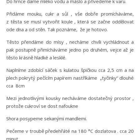
Do hrnce dáme mléko vodu a máslo a přivedeme k varu.
Přidáme mouku, cukr a sůl , vše dobře promícháváme,
z těsta se musí vytvořit koule , která se začne oddělovat
ode dna a od stěn. Tak poznáme, že je hotovo.
Těsto přendáme do mísy , necháme chvíli vychládnout a
pak postupně přimícháváme jedno po druhém, vejce až je
těsto krásně hladké a lesklé.
Naplníme zdobící sáček s kulatou špičkou cca 2,5 cm a na
plech pokrytý pečícím papírem nastříkáme „tyčinky“ dlouhé
cca 8cm
Mezi jednotlivými kousky necháváme dostatečný prostor ,
protože cukroví se dost nafoukne
Shora posypeme sekanými mandlemi.
Pečeme v troubě předehřáté na 180 °C dozlatova . cca 20
minut