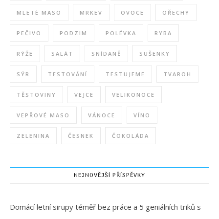
MLETÉ MASO
MRKEV
OVOCE
OŘECHY
PEČIVO
PODZIM
POLÉVKA
RYBA
RÝŽE
SALÁT
SNÍDANĚ
SUŠENKY
SÝR
TESTOVÁNÍ
TESTUJEME
TVAROH
TĚSTOVINY
VEJCE
VELIKONOCE
VEPŘOVÉ MASO
VÁNOCE
VÍNO
ZELENINA
ČESNEK
ČOKOLÁDA
NEJNOVĚJŠÍ PŘÍSPĚVKY
Domácí letní sirupy téměř bez práce a 5 geniálních triků s