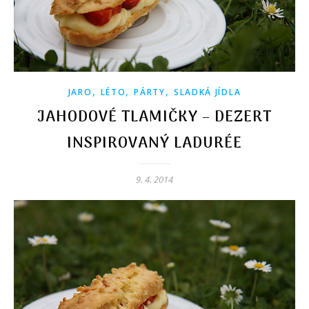
,
,
,
JARO
LÉTO
PÁRTY
SLADKÁ JÍDLA
JAHODOVÉ TLAMIČKY – DEZERT
INSPIROVANÝ LADURÉE
9. 4. 2014