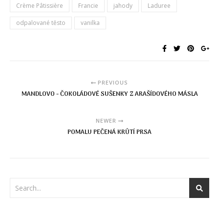
Crème Pâtissière
Francie
jahody
Laduree
odpalované těsto
vanilka
PREVIOUS
MANDLOVO - ČOKOLÁDOVÉ SUŠENKY Z ARAŠÍDOVÉHO MÁSLA
NEWER
POMALU PEČENÁ KRŮTÍ PRSA