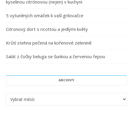
kyselinou citrónovou (nejen) v kuchyni
5 vytuněných omáček k vaší grilovačce
Citronový dort s ricottou a jedlými květy
Krůtí stehna pečená na kořenové zelenině
Salát z čočky beluga se šunkou a červenou řepou
ARCHIVY
Archivy