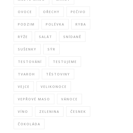
OVOCE
OŘECHY
PEČIVO
PODZIM
POLÉVKA
RYBA
RÝŽE
SALÁT
SNÍDANĚ
SUŠENKY
SÝR
TESTOVÁNÍ
TESTUJEME
TVAROH
TĚSTOVINY
VEJCE
VELIKONOCE
VEPŘOVÉ MASO
VÁNOCE
VÍNO
ZELENINA
ČESNEK
ČOKOLÁDA