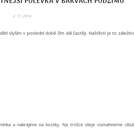
TNĚJŠÍ POLÉVKA V BARVÁCH PODZIMU
2. 11. 2014
tí slyším v poslední době čím dál častěji. Naštěstí je to záležit
ínka a nakrájíme na kostky. Na trošce oleje osmahneme cibul