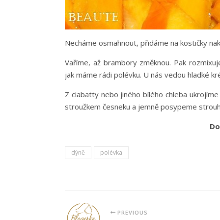
Necháme osmahnout, přidáme na kostičky nak
Vaříme, až brambory změknou. Pak rozmixu
jak máme rádi polévku. U nás vedou hladké kr
Z ciabatty nebo jiného bílého chleba ukrojíme
stroužkem česneku a jemně posypeme stro
Do
dýně
polévka
PREVIOUS