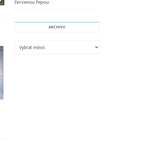
červenou řepou
ARCHIVY
Archivy