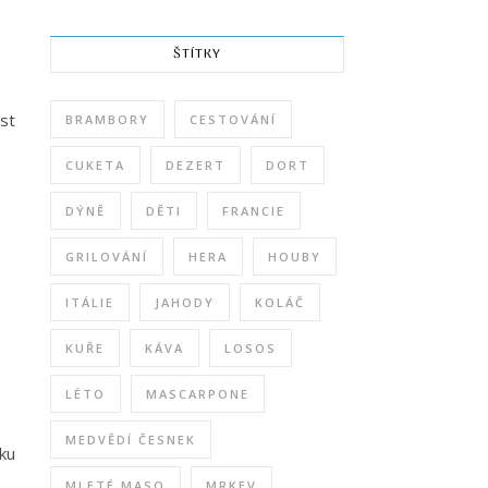
ŠTÍTKY
ost
BRAMBORY
CESTOVÁNÍ
CUKETA
DEZERT
DORT
DÝNĚ
DĚTI
FRANCIE
GRILOVÁNÍ
HERA
HOUBY
ITÁLIE
JAHODY
KOLÁČ
KUŘE
KÁVA
LOSOS
LÉTO
MASCARPONE
MEDVĚDÍ ČESNEK
ku
MLETÉ MASO
MRKEV