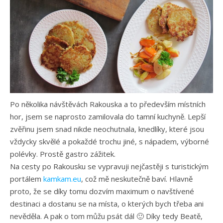
Po několika návštěvách Rakouska a to především místních
hor, jsem se naprosto zamilovala do tamní kuchyně. Lepší
zvěřinu jsem snad nikde neochutnala, knedlíky, které jsou
vždycky skvělé a pokaždé trochu jiné, s nápadem, výborné
polévky. Prostě gastro zážitek.
Na cesty po Rakousku se vypravuji nejčastěji s turistickým
portálem
kamkam.eu
, což mě neskutečně baví. Hlavně
proto, že se díky tomu dozvím maximum o navštívené
destinaci a dostanu se na místa, o kterých bych třeba ani
nevěděla. A pak o tom můžu psát dál 🙂 Díky tedy Beatě,