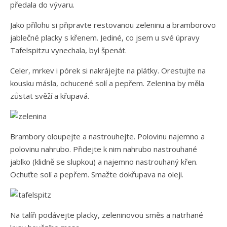
předala do vývaru.
Jako přílohu si připravte restovanou zeleninu a bramborovo
jablečné placky s křenem. Jediné, co jsem u své úpravy
Tafelspitzu vynechala, byl špenát.
Celer, mrkev i pórek si nakrájejte na plátky. Orestujte na
kousku másla, ochucené solí a pepřem. Zelenina by měla
zůstat svěží a křupavá.
Brambory oloupejte a nastrouhejte. Polovinu najemno a
polovinu nahrubo. Přidejte k nim nahrubo nastrouhané
jablko (klidně se slupkou) a najemno nastrouhaný křen.
Ochuťte solí a pepřem. Smažte dokřupava na oleji.
Na talíři podávejte placky, zeleninovou směs a natrhané