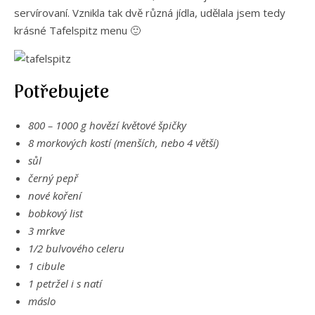
servírovaní. Vznikla tak dvě různá jídla, udělala jsem tedy
krásné Tafelspitz menu 🙂
Potřebujete
800 – 1000 g hovězí květové špičky
8 morkových kostí (menších, nebo 4 větší)
sůl
černý pepř
nové koření
bobkový list
3 mrkve
1/2 bulvového celeru
1 cibule
1 petržel i s natí
máslo