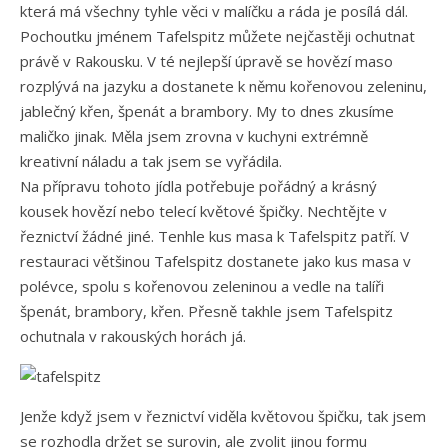
která má všechny tyhle věci v malíčku a ráda je posílá dál.
Pochoutku jménem Tafelspitz můžete nejčastěji ochutnat
právě v Rakousku. V té nejlepší úpravě se hovězí maso
rozplývá na jazyku a dostanete k němu kořenovou zeleninu,
jablečný křen, špenát a brambory. My to dnes zkusíme
maličko jinak. Měla jsem zrovna v kuchyni extrémně
kreativní náladu a tak jsem se vyřádila.
Na přípravu tohoto jídla potřebuje pořádný a krásný
kousek hovězí nebo telecí květové špičky. Nechtějte v
řeznictví žádné jiné. Tenhle kus masa k Tafelspitz patří. V
restauraci většinou Tafelspitz dostanete jako kus masa v
polévce, spolu s kořenovou zeleninou a vedle na talíři
špenát, brambory, křen. Přesně takhle jsem Tafelspitz
ochutnala v rakouských horách já.
Jenže když jsem v řeznictví viděla květovou špičku, tak jsem
se rozhodla držet se surovin, ale zvolit jinou formu