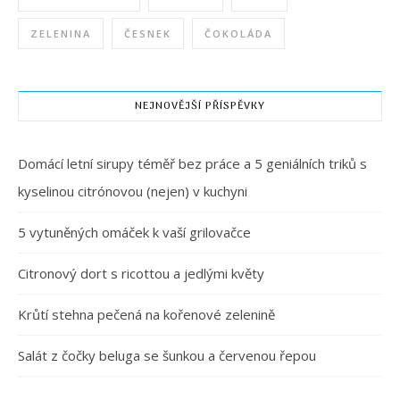
ZELENINA
ČESNEK
ČOKOLÁDA
NEJNOVĚJŠÍ PŘÍSPĚVKY
Domácí letní sirupy téměř bez práce a 5 geniálních triků s
kyselinou citrónovou (nejen) v kuchyni
5 vytuněných omáček k vaší grilovačce
Citronový dort s ricottou a jedlými květy
Krůtí stehna pečená na kořenové zelenině
Salát z čočky beluga se šunkou a červenou řepou