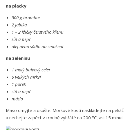
na placky
500 g brambor
2 jablka
1 – 2 lžičky čerstvého křenu
sůl a pepř
olej nebo sádlo na smažení
na zeleninu
1 malý bulvový celer
6 velkých mrkví
1 pórek
sůl a pepř
máslo
Maso omyjte a osušte. Morkové kosti naskládejte na pekáč
a nechejte zapéct v troubě vyhřáté na 200 °C, asi 15 minut.