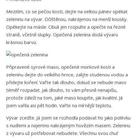
Mezitím, co se pečou kosti, dejte na velkou pánev opékat
zeleninu na vývar. Očištěnou, nakrájenou na menší kousky.
Opékejte na másle. Cibuli jen rozpulte a opečte na řezné
straně, včetně slupky. Opečená zelenina dodá vývaru
krásnou barvu.
Připravené syrové maso, opečené morkové kosti a
zeleninu dejte do velkého hrnce, zalijte studenou vodou a
přidejte koření. Vařte tak dlouho, dokud se nebude maso
téměř rozpadat. Jak dlouho, to vám přesně nenapíšu,
protože záleží na tom, jaké maso koupíte, jak kvalitní. Já
jsem vařila asi pět hodin. Vařte na mírnější teplotu.
Vývar zceďte. Já jsem se rozhodla podávat ho jako polévku
s nudlemi a najemno nakrájeným hovězím masem. Zeleninu
z vývaru už potřebovat nebudete. Všechnu svou chuť