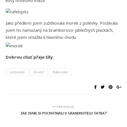
kusy hovězího masa.
Jako předkrm jsem zužitkovala morek z polévky. Podávala
jsem ho namazaný na bramborovo-jablečných plackách,
které jsem smažila k hlavnímu chodu.
Dobrou chuť přeje Elly.
cestování
hovězí
Rakousko
PREVIOUS
JAK JSME SI POCHUTNALI V GRANDHOTELU TATRA?