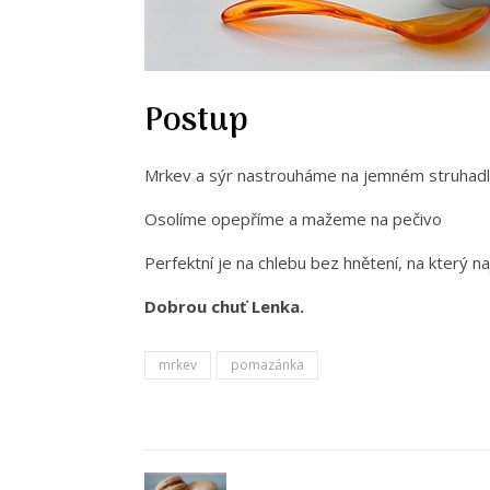
Postup
Mrkev a sýr nastrouháme na jemném struhadl
Osolíme opepříme a mažeme na pečivo
Perfektní je na chlebu bez hnětení, na který n
Dobrou chuť Lenka.
mrkev
pomazánka