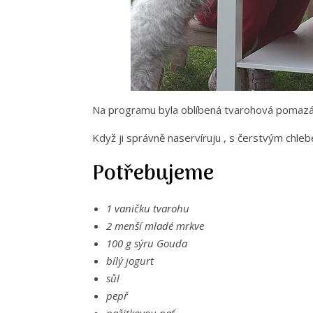
Na programu byla oblíbená tvarohová pomazá
Když ji správně naservíruju , s čerstvým chle
Potřebujeme
1 vaničku tvarohu
2 menší mladé mrkve
100 g sýru Gouda
bílý jogurt
sůl
pepř