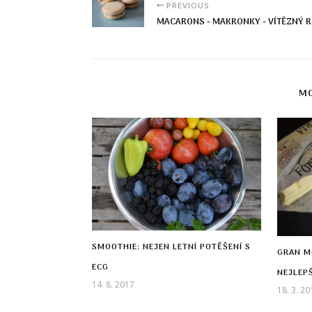
PREVIOUS
MACARONS - MAKRONKY - VÍTĚZNÝ R
MO
SMOOTHIE: NEJEN LETNÍ POTĚŠENÍ S
GRAN M
ECG
NEJLEPŠ
14. 8. 2017
18. 3. 20