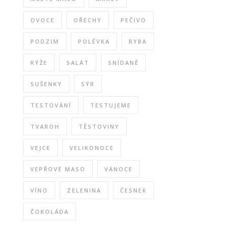
OVOCE
OŘECHY
PEČIVO
PODZIM
POLÉVKA
RYBA
RÝŽE
SALÁT
SNÍDANĚ
SUŠENKY
SÝR
TESTOVÁNÍ
TESTUJEME
TVAROH
TĚSTOVINY
VEJCE
VELIKONOCE
VEPŘOVÉ MASO
VÁNOCE
VÍNO
ZELENINA
ČESNEK
ČOKOLÁDA