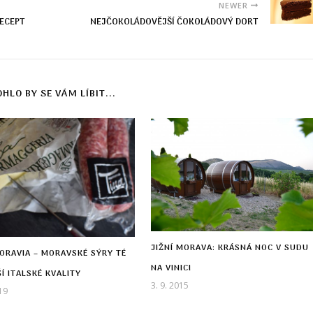
NEWER
ECEPT
NEJČOKOLÁDOVĚJŠÍ ČOKOLÁDOVÝ DORT
HLO BY SE VÁM LÍBIT...
JIŽNÍ MORAVA: KRÁSNÁ NOC V SUDU
ORAVIA – MORAVSKÉ SÝRY TÉ
NA VINICI
Í ITALSKÉ KVALITY
3. 9. 2015
19