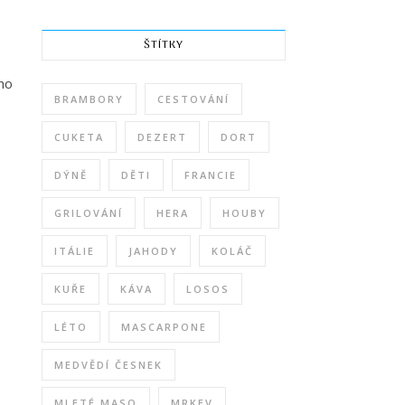
ŠTÍTKY
ého
BRAMBORY
CESTOVÁNÍ
CUKETA
DEZERT
DORT
DÝNĚ
DĚTI
FRANCIE
GRILOVÁNÍ
HERA
HOUBY
ITÁLIE
JAHODY
KOLÁČ
KUŘE
KÁVA
LOSOS
LÉTO
MASCARPONE
MEDVĚDÍ ČESNEK
MLETÉ MASO
MRKEV