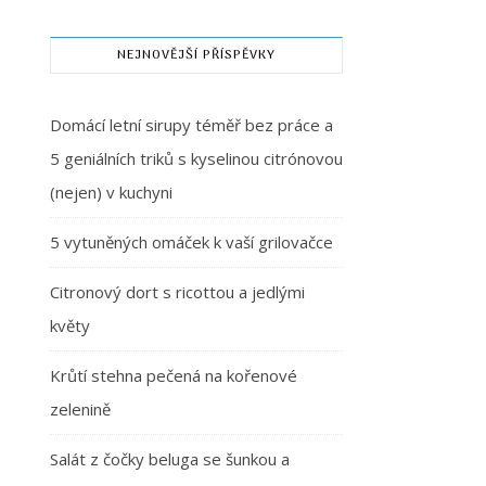
NEJNOVĚJŠÍ PŘÍSPĚVKY
Domácí letní sirupy téměř bez práce a
5 geniálních triků s kyselinou citrónovou
(nejen) v kuchyni
5 vytuněných omáček k vaší grilovačce
Citronový dort s ricottou a jedlými
květy
Krůtí stehna pečená na kořenové
zelenině
Salát z čočky beluga se šunkou a