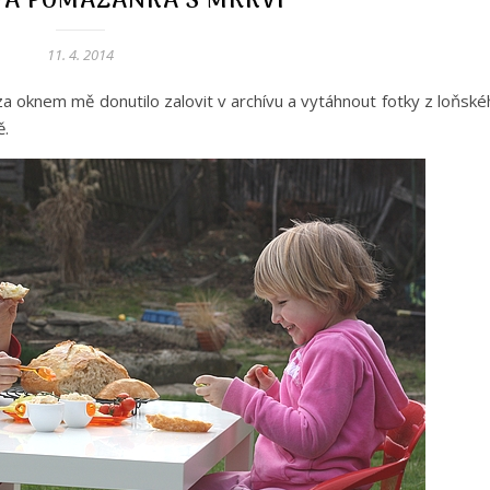
Á POMAZÁNKA S MRKVÍ
11. 4. 2014
za oknem mě donutilo zalovit v archívu a vytáhnout fotky z loňsk
ě.