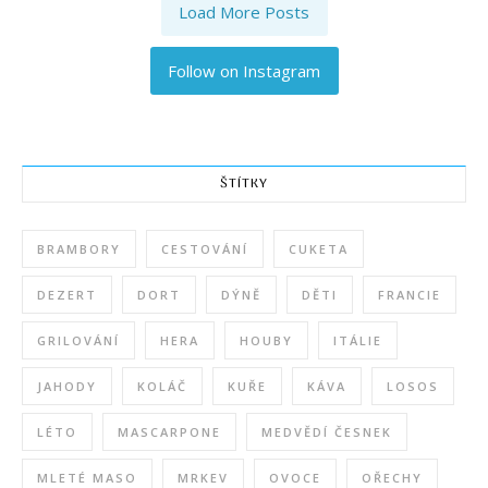
Load More Posts
Follow on Instagram
ŠTÍTKY
BRAMBORY
CESTOVÁNÍ
CUKETA
DEZERT
DORT
DÝNĚ
DĚTI
FRANCIE
GRILOVÁNÍ
HERA
HOUBY
ITÁLIE
JAHODY
KOLÁČ
KUŘE
KÁVA
LOSOS
LÉTO
MASCARPONE
MEDVĚDÍ ČESNEK
MLETÉ MASO
MRKEV
OVOCE
OŘECHY