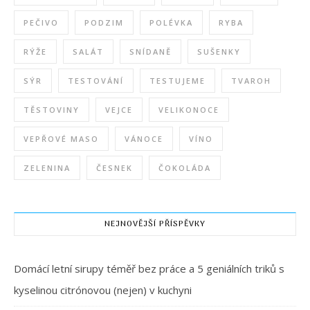
PEČIVO
PODZIM
POLÉVKA
RYBA
RÝŽE
SALÁT
SNÍDANĚ
SUŠENKY
SÝR
TESTOVÁNÍ
TESTUJEME
TVAROH
TĚSTOVINY
VEJCE
VELIKONOCE
VEPŘOVÉ MASO
VÁNOCE
VÍNO
ZELENINA
ČESNEK
ČOKOLÁDA
NEJNOVĚJŠÍ PŘÍSPĚVKY
Domácí letní sirupy téměř bez práce a 5 geniálních triků s
kyselinou citrónovou (nejen) v kuchyni