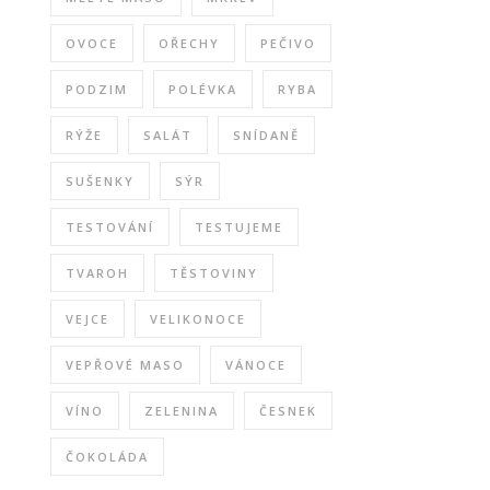
OVOCE
OŘECHY
PEČIVO
PODZIM
POLÉVKA
RYBA
RÝŽE
SALÁT
SNÍDANĚ
SUŠENKY
SÝR
TESTOVÁNÍ
TESTUJEME
TVAROH
TĚSTOVINY
VEJCE
VELIKONOCE
VEPŘOVÉ MASO
VÁNOCE
VÍNO
ZELENINA
ČESNEK
ČOKOLÁDA