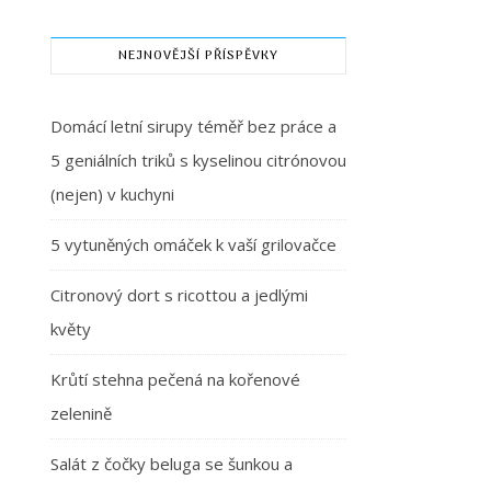
NEJNOVĚJŠÍ PŘÍSPĚVKY
Domácí letní sirupy téměř bez práce a
5 geniálních triků s kyselinou citrónovou
(nejen) v kuchyni
5 vytuněných omáček k vaší grilovačce
Citronový dort s ricottou a jedlými
květy
Krůtí stehna pečená na kořenové
zelenině
Salát z čočky beluga se šunkou a