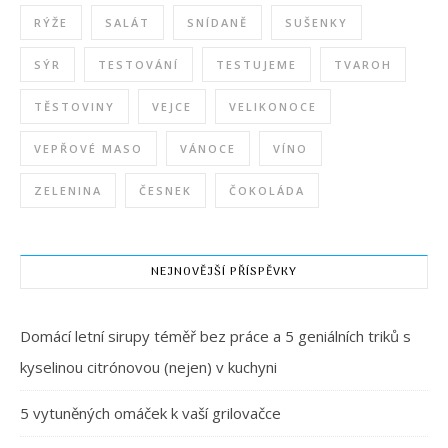
RÝŽE
SALÁT
SNÍDANĚ
SUŠENKY
SÝR
TESTOVÁNÍ
TESTUJEME
TVAROH
TĚSTOVINY
VEJCE
VELIKONOCE
VEPŘOVÉ MASO
VÁNOCE
VÍNO
ZELENINA
ČESNEK
ČOKOLÁDA
NEJNOVĚJŠÍ PŘÍSPĚVKY
Domácí letní sirupy téměř bez práce a 5 geniálních triků s
kyselinou citrónovou (nejen) v kuchyni
5 vytuněných omáček k vaší grilovačce