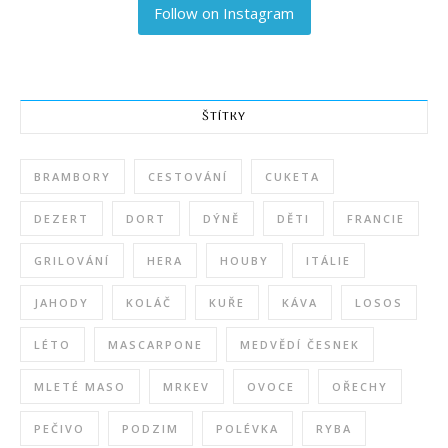
Follow on Instagram
ŠTÍTKY
BRAMBORY
CESTOVÁNÍ
CUKETA
DEZERT
DORT
DÝNĚ
DĚTI
FRANCIE
GRILOVÁNÍ
HERA
HOUBY
ITÁLIE
JAHODY
KOLÁČ
KUŘE
KÁVA
LOSOS
LÉTO
MASCARPONE
MEDVĚDÍ ČESNEK
MLETÉ MASO
MRKEV
OVOCE
OŘECHY
PEČIVO
PODZIM
POLÉVKA
RYBA