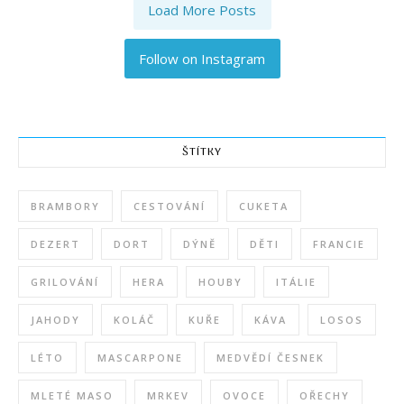
Load More Posts
Follow on Instagram
ŠTÍTKY
BRAMBORY
CESTOVÁNÍ
CUKETA
DEZERT
DORT
DÝNĚ
DĚTI
FRANCIE
GRILOVÁNÍ
HERA
HOUBY
ITÁLIE
JAHODY
KOLÁČ
KUŘE
KÁVA
LOSOS
LÉTO
MASCARPONE
MEDVĚDÍ ČESNEK
MLETÉ MASO
MRKEV
OVOCE
OŘECHY