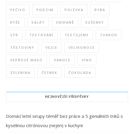
PEČIVO
PODZIM
POLÉVKA
RYBA
RÝŽE
SALÁT
SNÍDANĚ
SUŠENKY
SÝR
TESTOVÁNÍ
TESTUJEME
TVAROH
TĚSTOVINY
VEJCE
VELIKONOCE
VEPŘOVÉ MASO
VÁNOCE
VÍNO
ZELENINA
ČESNEK
ČOKOLÁDA
NEJNOVĚJŠÍ PŘÍSPĚVKY
Domácí letní sirupy téměř bez práce a 5 geniálních triků s
kyselinou citrónovou (nejen) v kuchyni