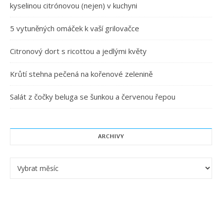
kyselinou citrónovou (nejen) v kuchyni
5 vytuněných omáček k vaší grilovačce
Citronový dort s ricottou a jedlými květy
Krůtí stehna pečená na kořenové zelenině
Salát z čočky beluga se šunkou a červenou řepou
ARCHIVY
Archivy