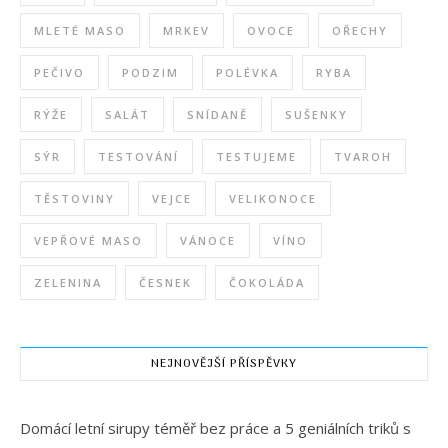
MLETÉ MASO
MRKEV
OVOCE
OŘECHY
PEČIVO
PODZIM
POLÉVKA
RYBA
RÝŽE
SALÁT
SNÍDANĚ
SUŠENKY
SÝR
TESTOVÁNÍ
TESTUJEME
TVAROH
TĚSTOVINY
VEJCE
VELIKONOCE
VEPŘOVÉ MASO
VÁNOCE
VÍNO
ZELENINA
ČESNEK
ČOKOLÁDA
NEJNOVĚJŠÍ PŘÍSPĚVKY
Domácí letní sirupy téměř bez práce a 5 geniálních triků s