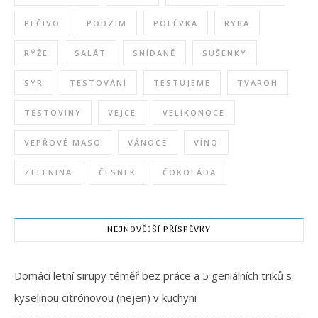
PEČIVO
PODZIM
POLÉVKA
RYBA
RÝŽE
SALÁT
SNÍDANĚ
SUŠENKY
SÝR
TESTOVÁNÍ
TESTUJEME
TVAROH
TĚSTOVINY
VEJCE
VELIKONOCE
VEPŘOVÉ MASO
VÁNOCE
VÍNO
ZELENINA
ČESNEK
ČOKOLÁDA
NEJNOVĚJŠÍ PŘÍSPĚVKY
Domácí letní sirupy téměř bez práce a 5 geniálních triků s
kyselinou citrónovou (nejen) v kuchyni