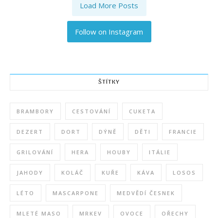
Load More Posts
Follow on Instagram
ŠTÍTKY
BRAMBORY
CESTOVÁNÍ
CUKETA
DEZERT
DORT
DÝNĚ
DĚTI
FRANCIE
GRILOVÁNÍ
HERA
HOUBY
ITÁLIE
JAHODY
KOLÁČ
KUŘE
KÁVA
LOSOS
LÉTO
MASCARPONE
MEDVĚDÍ ČESNEK
MLETÉ MASO
MRKEV
OVOCE
OŘECHY