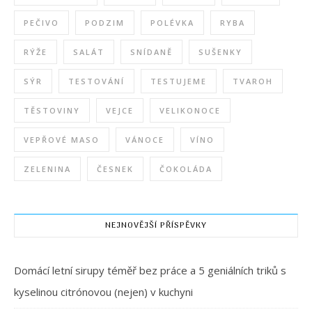
PEČIVO
PODZIM
POLÉVKA
RYBA
RÝŽE
SALÁT
SNÍDANĚ
SUŠENKY
SÝR
TESTOVÁNÍ
TESTUJEME
TVAROH
TĚSTOVINY
VEJCE
VELIKONOCE
VEPŘOVÉ MASO
VÁNOCE
VÍNO
ZELENINA
ČESNEK
ČOKOLÁDA
NEJNOVĚJŠÍ PŘÍSPĚVKY
Domácí letní sirupy téměř bez práce a 5 geniálních triků s
kyselinou citrónovou (nejen) v kuchyni