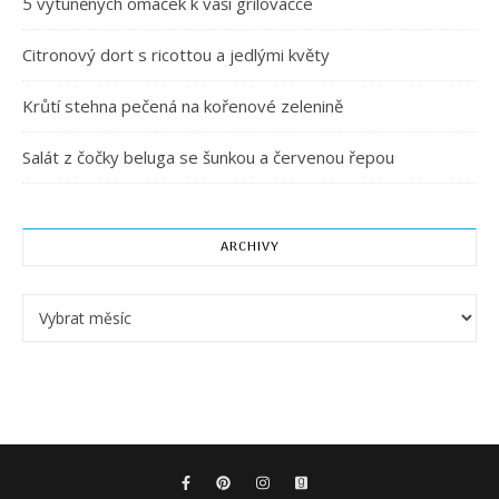
5 vytuněných omáček k vaší grilovačce
Citronový dort s ricottou a jedlými květy
Krůtí stehna pečená na kořenové zelenině
Salát z čočky beluga se šunkou a červenou řepou
ARCHIVY
Archivy