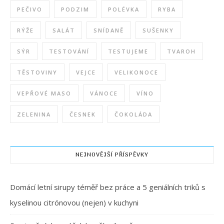
PEČIVO
PODZIM
POLÉVKA
RYBA
RÝŽE
SALÁT
SNÍDANĚ
SUŠENKY
SÝR
TESTOVÁNÍ
TESTUJEME
TVAROH
TĚSTOVINY
VEJCE
VELIKONOCE
VEPŘOVÉ MASO
VÁNOCE
VÍNO
ZELENINA
ČESNEK
ČOKOLÁDA
NEJNOVĚJŠÍ PŘÍSPĚVKY
Domácí letní sirupy téměř bez práce a 5 geniálních triků s
kyselinou citrónovou (nejen) v kuchyni