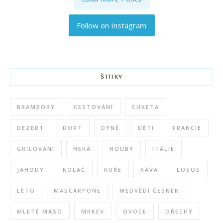
Follow on Instagram
ŠTÍTKY
BRAMBORY
CESTOVÁNÍ
CUKETA
DEZERT
DORT
DÝNĚ
DĚTI
FRANCIE
GRILOVÁNÍ
HERA
HOUBY
ITÁLIE
JAHODY
KOLÁČ
KUŘE
KÁVA
LOSOS
LÉTO
MASCARPONE
MEDVĚDÍ ČESNEK
MLETÉ MASO
MRKEV
OVOCE
OŘECHY