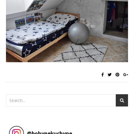
@
bohynekuchyne