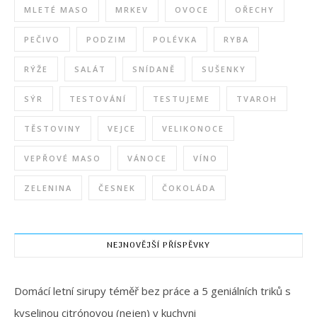
MLETÉ MASO
MRKEV
OVOCE
OŘECHY
PEČIVO
PODZIM
POLÉVKA
RYBA
RÝŽE
SALÁT
SNÍDANĚ
SUŠENKY
SÝR
TESTOVÁNÍ
TESTUJEME
TVAROH
TĚSTOVINY
VEJCE
VELIKONOCE
VEPŘOVÉ MASO
VÁNOCE
VÍNO
ZELENINA
ČESNEK
ČOKOLÁDA
NEJNOVĚJŠÍ PŘÍSPĚVKY
Domácí letní sirupy téměř bez práce a 5 geniálních triků s
kyselinou citrónovou (nejen) v kuchyni