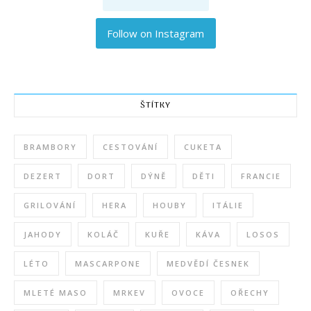
Follow on Instagram
ŠTÍTKY
BRAMBORY
CESTOVÁNÍ
CUKETA
DEZERT
DORT
DÝNĚ
DĚTI
FRANCIE
GRILOVÁNÍ
HERA
HOUBY
ITÁLIE
JAHODY
KOLÁČ
KUŘE
KÁVA
LOSOS
LÉTO
MASCARPONE
MEDVĚDÍ ČESNEK
MLETÉ MASO
MRKEV
OVOCE
OŘECHY