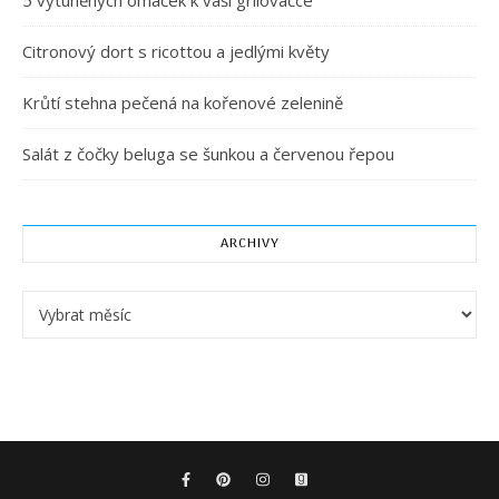
5 vytuněných omáček k vaší grilovačce
Citronový dort s ricottou a jedlými květy
Krůtí stehna pečená na kořenové zelenině
Salát z čočky beluga se šunkou a červenou řepou
ARCHIVY
Archivy