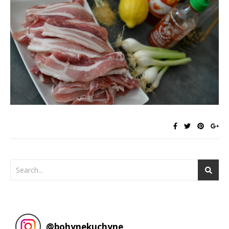
@
bohynekuchyne