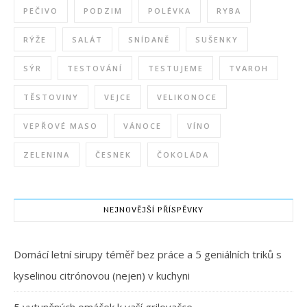
PEČIVO
PODZIM
POLÉVKA
RYBA
RÝŽE
SALÁT
SNÍDANĚ
SUŠENKY
SÝR
TESTOVÁNÍ
TESTUJEME
TVAROH
TĚSTOVINY
VEJCE
VELIKONOCE
VEPŘOVÉ MASO
VÁNOCE
VÍNO
ZELENINA
ČESNEK
ČOKOLÁDA
NEJNOVĚJŠÍ PŘÍSPĚVKY
Domácí letní sirupy téměř bez práce a 5 geniálních triků s
kyselinou citrónovou (nejen) v kuchyni