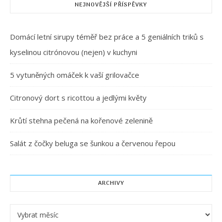
NEJNOVĚJŠÍ PŘÍSPĚVKY
Domácí letní sirupy téměř bez práce a 5 geniálních triků s
kyselinou citrónovou (nejen) v kuchyni
5 vytuněných omáček k vaší grilovačce
Citronový dort s ricottou a jedlými květy
Krůtí stehna pečená na kořenové zelenině
Salát z čočky beluga se šunkou a červenou řepou
ARCHIVY
Archivy