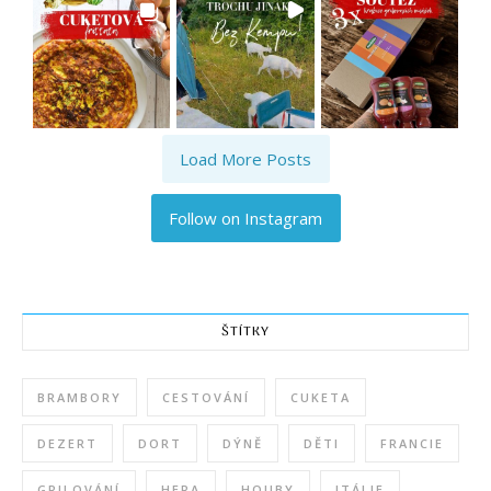
Load More Posts
Follow on Instagram
ŠTÍTKY
BRAMBORY
CESTOVÁNÍ
CUKETA
DEZERT
DORT
DÝNĚ
DĚTI
FRANCIE
GRILOVÁNÍ
HERA
HOUBY
ITÁLIE