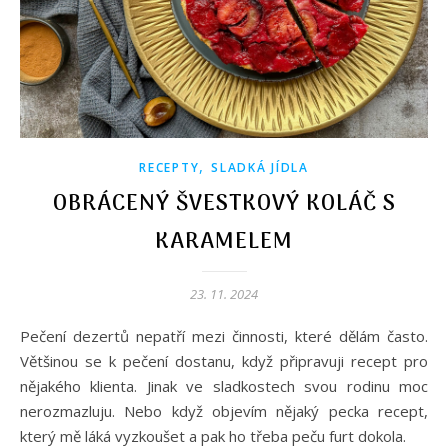
,
RECEPTY
SLADKÁ JÍDLA
OBRÁCENÝ ŠVESTKOVÝ KOLÁČ S
KARAMELEM
23. 11. 2024
Pečení dezertů nepatří mezi činnosti, které dělám často.
Většinou se k pečení dostanu, když připravuji recept pro
nějakého klienta. Jinak ve sladkostech svou rodinu moc
nerozmazluju. Nebo když objevím nějaký pecka recept,
který mě láká vyzkoušet a pak ho třeba peču furt dokola.