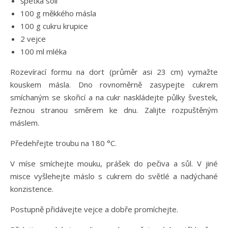
špetka soli
100 g měkkého másla
100 g cukru krupice
2 vejce
100 ml mléka
Rozevírací formu na dort (průměr asi 23 cm) vymažte
kouskem másla. Dno rovnoměrně zasypejte cukrem
smíchaným se skořicí a na cukr naskládejte půlky švestek,
řeznou stranou směrem ke dnu. Zalijte rozpuštěným
máslem.
Předehřejte troubu na 180 °C.
V míse smíchejte mouku, prášek do pečiva a sůl. V jiné
misce vyšlehejte máslo s cukrem do světlé a nadýchané
konzistence.
Postupně přidávejte vejce a dobře promíchejte.