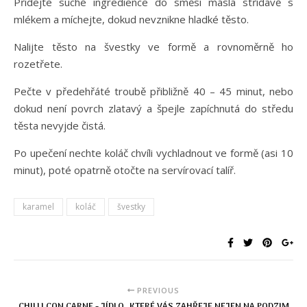
Přidejte suché ingredience do směsi másla střídavě s
mlékem a míchejte, dokud nevznikne hladké těsto.
Nalijte těsto na švestky ve formě a rovnoměrně ho
rozetřete.
Pečte v předehřáté troubě přibližně 40 – 45 minut, nebo
dokud není povrch zlatavý a špejle zapíchnutá do středu
těsta nevyjde čistá.
Po upečení nechte koláč chvíli vychladnout ve formě (asi 10
minut), poté opatrně otočte na servírovací talíř.
karamel
koláč
švestky
PREVIOUS
CHILLI CON CARNE - JÍDLO, KTERÉ VÁS ZAHŘEJE NEJEN NA PODZIM