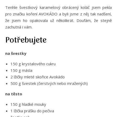
Tenhle švestkový karamelový obrácený koláč jsem pekla
pro značku koření AVOKÁDO a byli jsme z něj tak nadšení,
že jsem ho opakovala už několikrát. Doufám, že stejně
zachutná i vám.
Potřebujete
na švestky
150 g krystalového cukru
150 g másla
2 lžičky mleté skořice Avokádo
500 g švestek (čerstvých nebo mražených)
na těsto
150 g hladké mouky
1 lžička prášku do pečiva