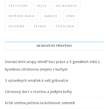
TĚSTOVINY
VEJCE
VELIKONOCE
VEPŘOVÉ MASO
VÁNOCE
VÍNO
ZELENINA
ČESNEK
ČOKOLÁDA
NEJNOVĚJŠÍ PŘÍSPĚVKY
Domácí letní sirupy téměř bez práce a 5 geniálních triků s
kyselinou citrónovou (nejen) v kuchyni
5 vytuněných omáček k vaší grilovačce
Citronový dort s ricottou a jedlými květy
Krůtí stehna pečená na kořenové zelenině