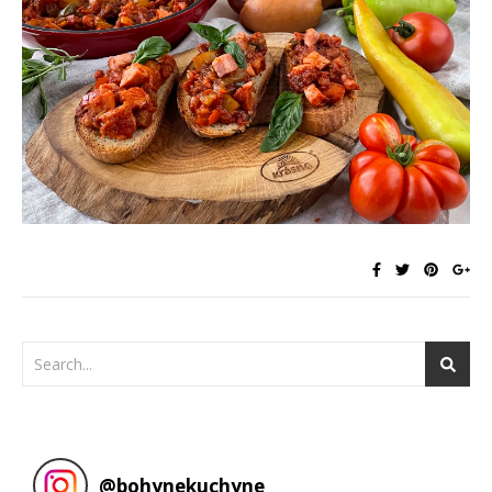
@
bohynekuchyne