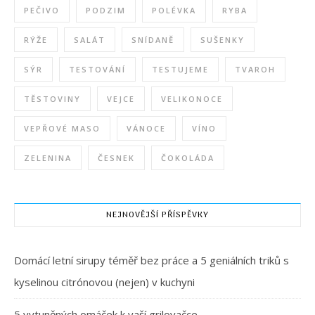
PEČIVO
PODZIM
POLÉVKA
RYBA
RÝŽE
SALÁT
SNÍDANĚ
SUŠENKY
SÝR
TESTOVÁNÍ
TESTUJEME
TVAROH
TĚSTOVINY
VEJCE
VELIKONOCE
VEPŘOVÉ MASO
VÁNOCE
VÍNO
ZELENINA
ČESNEK
ČOKOLÁDA
NEJNOVĚJŠÍ PŘÍSPĚVKY
Domácí letní sirupy téměř bez práce a 5 geniálních triků s
kyselinou citrónovou (nejen) v kuchyni
5 vytuněných omáček k vaší grilovačce