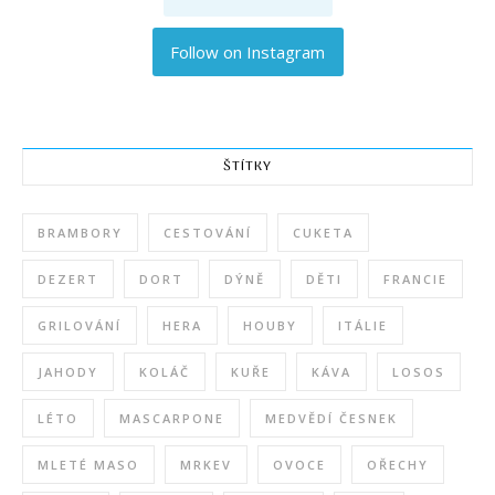
Follow on Instagram
ŠTÍTKY
BRAMBORY
CESTOVÁNÍ
CUKETA
DEZERT
DORT
DÝNĚ
DĚTI
FRANCIE
GRILOVÁNÍ
HERA
HOUBY
ITÁLIE
JAHODY
KOLÁČ
KUŘE
KÁVA
LOSOS
LÉTO
MASCARPONE
MEDVĚDÍ ČESNEK
MLETÉ MASO
MRKEV
OVOCE
OŘECHY