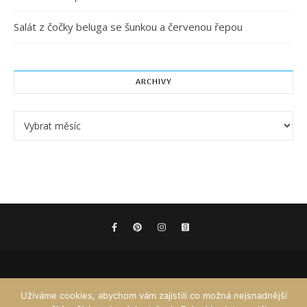
Salát z čočky beluga se šunkou a červenou řepou
ARCHIVY
Archivy
Užíváme cookies, abychom vám zajistili co možná nejsnadnější