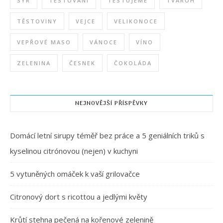
SÝR
TESTOVÁNÍ
TESTUJEME
TVAROH
TĚSTOVINY
VEJCE
VELIKONOCE
VEPŘOVÉ MASO
VÁNOCE
VÍNO
ZELENINA
ČESNEK
ČOKOLÁDA
NEJNOVĚJŠÍ PŘÍSPĚVKY
Domácí letní sirupy téměř bez práce a 5 geniálních triků s
kyselinou citrónovou (nejen) v kuchyni
5 vytuněných omáček k vaší grilovačce
Citronový dort s ricottou a jedlými květy
Krůtí stehna pečená na kořenové zelenině