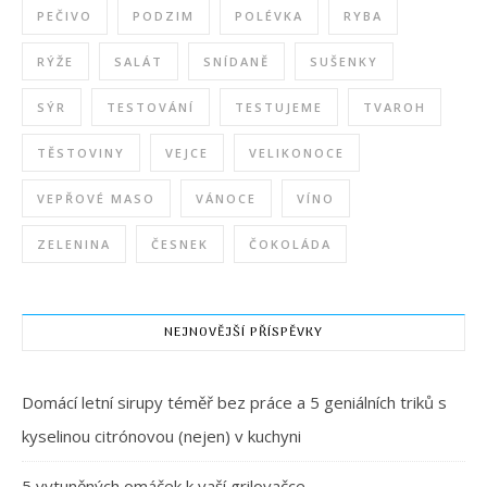
PEČIVO
PODZIM
POLÉVKA
RYBA
RÝŽE
SALÁT
SNÍDANĚ
SUŠENKY
SÝR
TESTOVÁNÍ
TESTUJEME
TVAROH
TĚSTOVINY
VEJCE
VELIKONOCE
VEPŘOVÉ MASO
VÁNOCE
VÍNO
ZELENINA
ČESNEK
ČOKOLÁDA
NEJNOVĚJŠÍ PŘÍSPĚVKY
Domácí letní sirupy téměř bez práce a 5 geniálních triků s
kyselinou citrónovou (nejen) v kuchyni
5 vytuněných omáček k vaší grilovačce