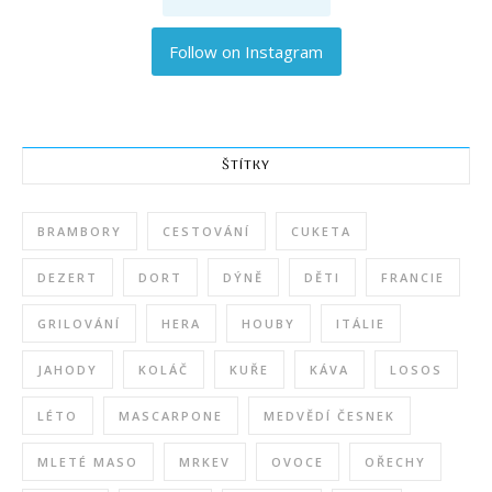
Follow on Instagram
ŠTÍTKY
BRAMBORY
CESTOVÁNÍ
CUKETA
DEZERT
DORT
DÝNĚ
DĚTI
FRANCIE
GRILOVÁNÍ
HERA
HOUBY
ITÁLIE
JAHODY
KOLÁČ
KUŘE
KÁVA
LOSOS
LÉTO
MASCARPONE
MEDVĚDÍ ČESNEK
MLETÉ MASO
MRKEV
OVOCE
OŘECHY