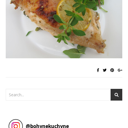
@
bohynekuchyne