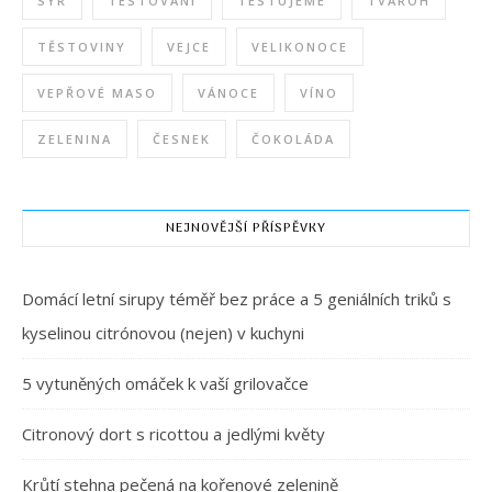
SÝR
TESTOVÁNÍ
TESTUJEME
TVAROH
TĚSTOVINY
VEJCE
VELIKONOCE
VEPŘOVÉ MASO
VÁNOCE
VÍNO
ZELENINA
ČESNEK
ČOKOLÁDA
NEJNOVĚJŠÍ PŘÍSPĚVKY
Domácí letní sirupy téměř bez práce a 5 geniálních triků s
kyselinou citrónovou (nejen) v kuchyni
5 vytuněných omáček k vaší grilovačce
Citronový dort s ricottou a jedlými květy
Krůtí stehna pečená na kořenové zelenině