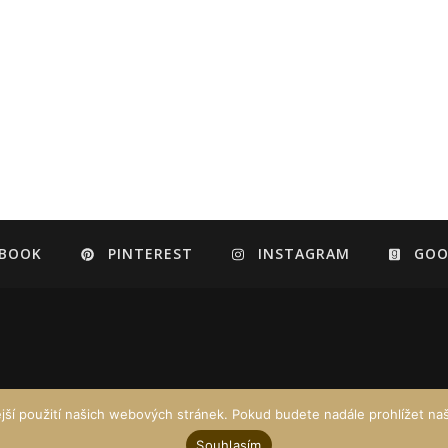
EBOOK
PINTEREST
INSTAGRAM
GOO
jší použití našich webových stránek. Pokud budete nadále prohlížet naš
Souhlasím