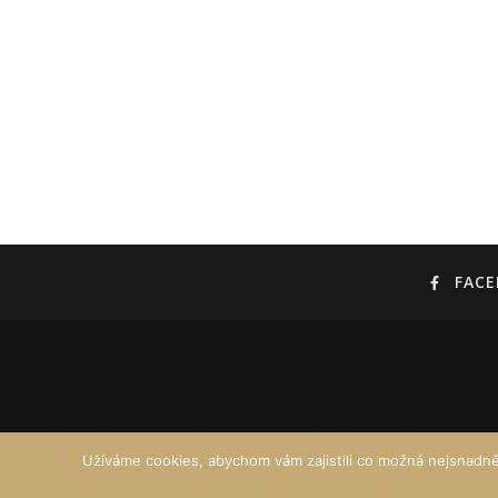
FAC
Užíváme cookies, abychom vám zajistili co možná nejsnadně