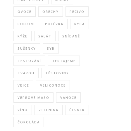
OVOCE
OŘECHY
PEČIVO
PODZIM
POLÉVKA
RYBA
RÝŽE
SALÁT
SNÍDANĚ
SUŠENKY
SÝR
TESTOVÁNÍ
TESTUJEME
TVAROH
TĚSTOVINY
VEJCE
VELIKONOCE
VEPŘOVÉ MASO
VÁNOCE
VÍNO
ZELENINA
ČESNEK
ČOKOLÁDA