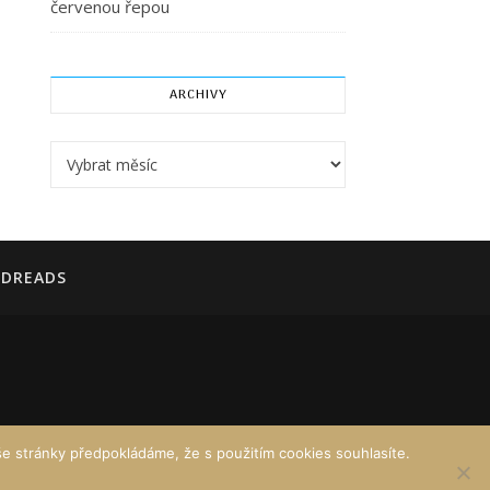
červenou řepou
ARCHIVY
Archivy
DREADS
e stránky předpokládáme, že s použitím cookies souhlasíte.