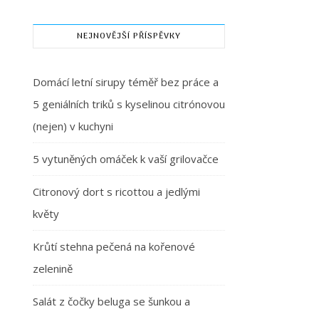
NEJNOVĚJŠÍ PŘÍSPĚVKY
Domácí letní sirupy téměř bez práce a
5 geniálních triků s kyselinou citrónovou
(nejen) v kuchyni
5 vytuněných omáček k vaší grilovačce
Citronový dort s ricottou a jedlými
květy
Krůtí stehna pečená na kořenové
zelenině
Salát z čočky beluga se šunkou a